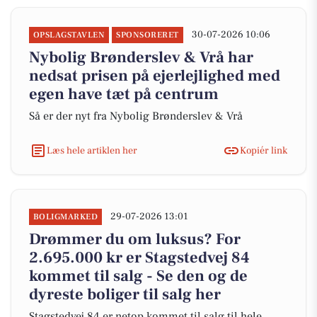
30-07-2026 10:06
OPSLAGSTAVLEN
SPONSORERET
Nybolig Brønderslev & Vrå har
nedsat prisen på ejerlejlighed med
egen have tæt på centrum
Så er der nyt fra Nybolig Brønderslev & Vrå
Læs hele artiklen her
Kopiér link
29-07-2026 13:01
BOLIGMARKED
Drømmer du om luksus? For
2.695.000 kr er Stagstedvej 84
kommet til salg - Se den og de
dyreste boliger til salg her
Stagstedvej 84 er netop kommet til salg til hele