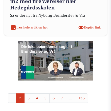
m2 med fire værelser nær
Hedegårdsskolen
Så er der nyt fra Nybolig Brønderslev & Vrå
Læs hele artiklen her
Kopiér link
1
2
3
4
5
6
7
...
136