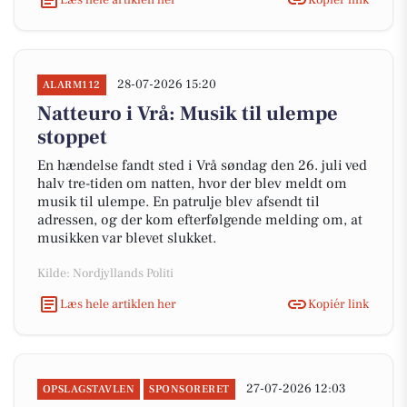
28-07-2026 15:20
ALARM112
Natteuro i Vrå: Musik til ulempe
stoppet
En hændelse fandt sted i Vrå søndag den 26. juli ved
halv tre-tiden om natten, hvor der blev meldt om
musik til ulempe. En patrulje blev afsendt til
adressen, og der kom efterfølgende melding om, at
musikken var blevet slukket.
Kilde: Nordjyllands Politi
Læs hele artiklen her
Kopiér link
27-07-2026 12:03
OPSLAGSTAVLEN
SPONSORERET