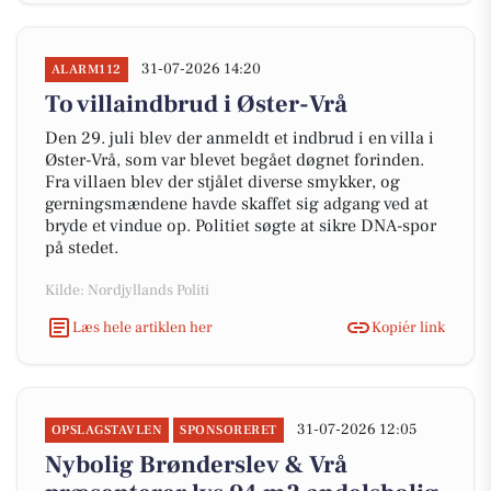
31-07-2026 14:20
ALARM112
To villaindbrud i Øster-Vrå
Den 29. juli blev der anmeldt et indbrud i en villa i
Øster-Vrå, som var blevet begået døgnet forinden.
Fra villaen blev der stjålet diverse smykker, og
gerningsmændene havde skaffet sig adgang ved at
bryde et vindue op. Politiet søgte at sikre DNA-spor
på stedet.
Kilde: Nordjyllands Politi
Læs hele artiklen her
Kopiér link
31-07-2026 12:05
OPSLAGSTAVLEN
SPONSORERET
Nybolig Brønderslev & Vrå