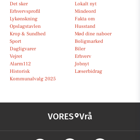
Det sker
Lokalt nyt
Erhvervsprofil
Mindeord
Lykønskning
Fakta om
Opslagstavlen
Husstand
Krop & Sundhed
Mød dine naboer
Sport
Boligmarked
Dagligvarer
Biler
Vejret
Erhverv
Alarm112
Jobnyt
Historisk
Læserbidrag
Kommunalvalg 2025
VORES
Vrå