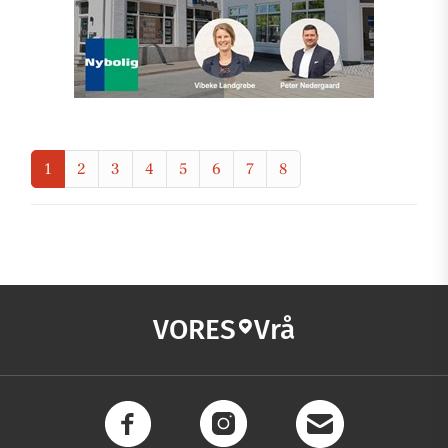
1
2
3
4
5
6
7
8
VORES
Vrå