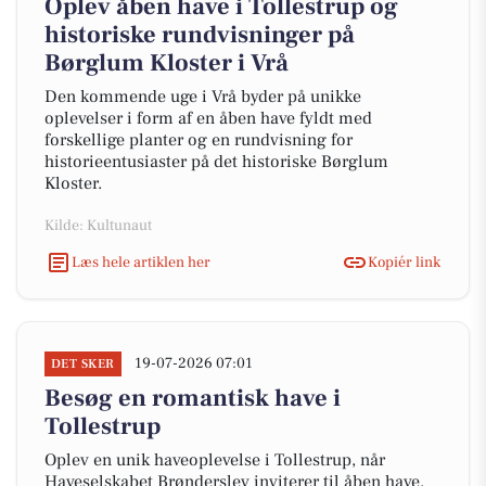
Oplev åben have i Tollestrup og
historiske rundvisninger på
Børglum Kloster i Vrå
Den kommende uge i Vrå byder på unikke
oplevelser i form af en åben have fyldt med
forskellige planter og en rundvisning for
historieentusiaster på det historiske Børglum
Kloster.
Kilde: Kultunaut
Læs hele artiklen her
Kopiér link
19-07-2026 07:01
DET SKER
Besøg en romantisk have i
Tollestrup
Oplev en unik haveoplevelse i Tollestrup, når
Haveselskabet Brønderslev inviterer til åben have.