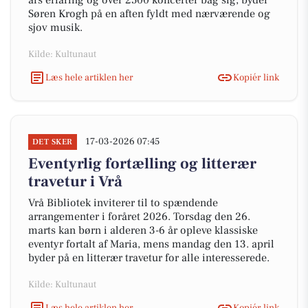
års erfaring og over 2500 koncerter bag sig, byder
Søren Krogh på en aften fyldt med nærværende og
sjov musik.
Kilde: Kultunaut
Læs hele artiklen her
Kopiér link
17-03-2026 07:45
DET SKER
Eventyrlig fortælling og litterær
travetur i Vrå
Vrå Bibliotek inviterer til to spændende
arrangementer i foråret 2026. Torsdag den 26.
marts kan børn i alderen 3-6 år opleve klassiske
eventyr fortalt af Maria, mens mandag den 13. april
byder på en litterær travetur for alle interesserede.
Kilde: Kultunaut
Læs hele artiklen her
Kopiér link