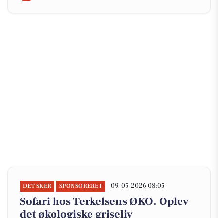
09-05-2026 08:05
DET SKER
SPONSORERET
Sofari hos Terkelsens ØKO. Oplev
det økologiske griseliv