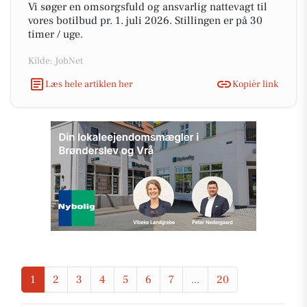
Vi søger en omsorgsfuld og ansvarlig nattevagt til
vores botilbud pr. 1. juli 2026. Stillingen er på 30
timer / uge.
Kilde: JobNet
Læs hele artiklen her
Kopiér link
1
2
3
4
5
6
7
...
20