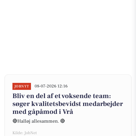
08-07-2026 12:16
JOBNYT
Bliv en del af et voksende team:
søger kvalitetsbevidst medarbejder
med gåpåmod i Vrå
🔴Halløj allesammen. 🔴
Kilde: JobNet