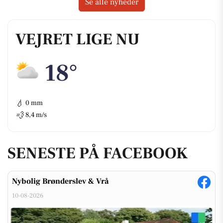
Se alle nyheder
VEJRET LIGE NU
18°
💧
0 mm
💨
8,4 m/s
SENESTE PÅ FACEBOOK
Nybolig Brønderslev & Vrå
10-08-2026