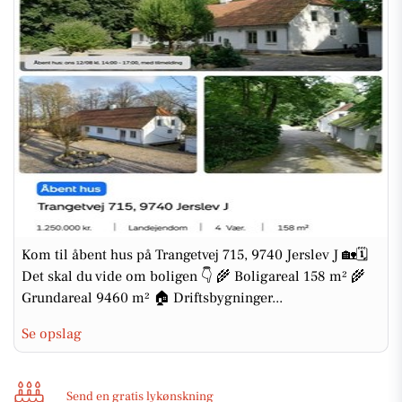
Kom til åbent hus på Trangetvej 715, 9740 Jerslev J 🏡🗓️
Det skal du vide om boligen 👇 🌾 Boligareal 158 m² 🌾
Grundareal 9460 m² 🏠 Driftsbygninger...
Se opslag
Send en gratis lykønskning