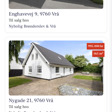
Enghavevej 9, 9760 Vrå
Til salg hos
Nybolig Brønderslev & Vrå
995.000 kr
2
165 m
Nygade 21, 9760 Vrå
Til salg hos