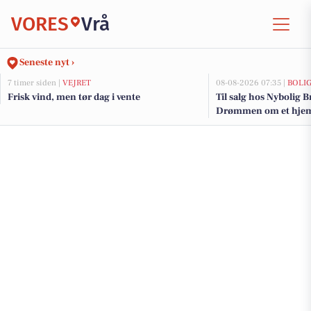
VORES
Vrå
Seneste nyt ›
7 timer siden |
VEJRET
08-08-2026 07:35 |
BOLI
Frisk vind, men tør dag i vente
Til salg hos Nybolig 
Drømmen om et hjem 