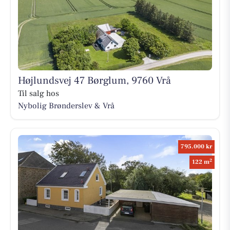
Højlundsvej 47 Børglum, 9760 Vrå
Til salg hos
Nybolig Brønderslev & Vrå
795.000 kr
2
122 m