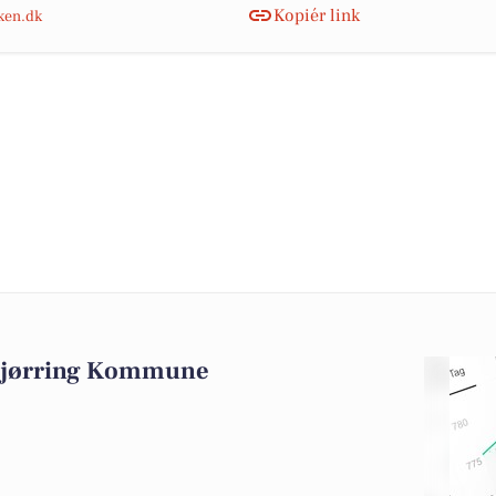
Kopiér link
nken.dk
 Hjørring Kommune