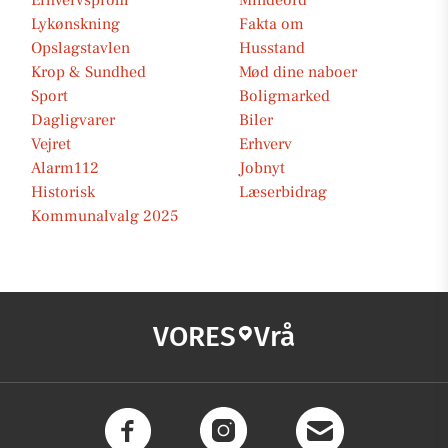
Erhvervsprofil
Mindeord
Lykønskning
Fakta om
Opslagstavlen
Husstand
Krop & Sundhed
Mød dine naboer
Sport
Boligmarked
Dagligvarer
Biler
Vejret
Erhverv
Alarm112
Jobnyt
Historisk
Læserbidrag
Kommunalvalg 2025
VORES
Vrå