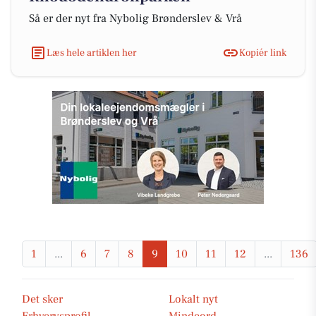
Så er der nyt fra Nybolig Brønderslev & Vrå
Læs hele artiklen her
Kopiér link
1
...
6
7
8
9
10
11
12
...
136
Det sker
Lokalt nyt