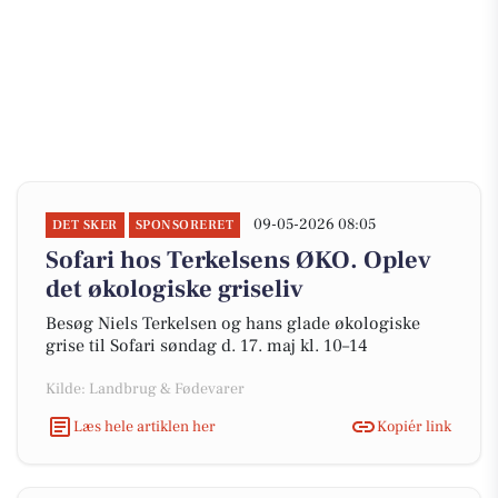
09-05-2026 08:05
DET SKER
SPONSORERET
Sofari hos Terkelsens ØKO. Oplev
det økologiske griseliv
Besøg Niels Terkelsen og hans glade økologiske
grise til Sofari søndag d. 17. maj kl. 10–14
Kilde: Landbrug & Fødevarer
Læs hele artiklen her
Kopiér link