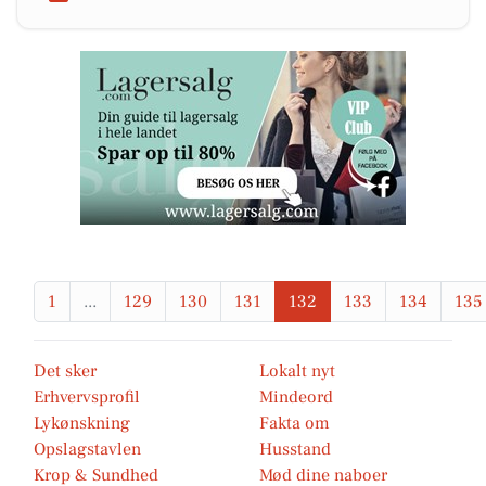
1
...
129
130
131
132
133
134
135
Det sker
Lokalt nyt
Erhvervsprofil
Mindeord
Lykønskning
Fakta om
Opslagstavlen
Husstand
Krop & Sundhed
Mød dine naboer