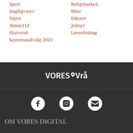
Sport
Boligmarked
Dagligvarer
Biler
Vejret
Erhverv
Alarm112
Jobnyt
Historisk
Læserbidrag
Kommunalvalg 2025
VORES
Vrå
OM VORES DIGITAL