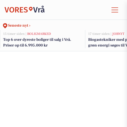
VORES
Vrå
Seneste nyt ›
15 timer siden |
BOLIGMARKED
17 timer siden |
JOBNYT
Top 6 over dyreste boliger til salg i Vrå.
Biogastekniker med p
Priser op til 6.995.000 kr
grøn energi søges til V