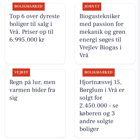
BOLIGMARKED
JOBNYT
Top 6 over dyreste
Biogastekniker
boliger til salg i
med passion for
Vrå. Priser op til
mekanik og grøn
6.995.000 kr
energi søges til
Vrejlev Biogas i
Vrå
VEJRET
BOLIGMARKED
Regn på lur, men
Hjortnæsvej 15,
varmen bider fra
Børglum i Vrå er
sig
solgt for
2.450.000 - se
køberen og 3
andre solgte
boliger