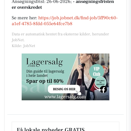
Ansøgningsfrist: 26-06-2026;
- ansøgningsfristen
er overskredet
Se mere her:
https://job.jobnet.dk/find-job/5ff90c60-
a1ef-4785-8fdd-055e64fce7b8
Data er automatisk hentet fra eksterne kilder, herunder
JobNet.
Kilde: JobNet
Få lokale nyheder GRATIS