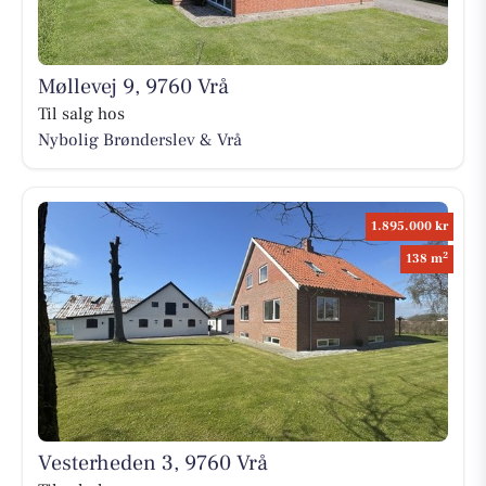
Møllevej 9, 9760 Vrå
Til salg hos
Nybolig Brønderslev & Vrå
1.895.000 kr
2
138 m
Vesterheden 3, 9760 Vrå