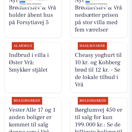
Nybolig
Nybolig
Brønderslev & Vrå
Brønderslev & Vrå
holder åbent hus
nedsætter prisen
på Forsytiavej 5
på stor villa med
fem værelser
ALARM112
DAGLIGVARER
Indbrud i villa i
Cheasy yoghurt til
Øster Vrå:
10 kr. og Kohberg
Smykker stjålet
brød til 12 kr. - Se
de lokale tilbud i
Vrå
BOLIGMARKED
BOLIGMARKED
Vester Alle 17 og 1
Børglumvej 450 er
anden boliger er
til salg for kun
kommet til salg
199.000 kr.: Se de