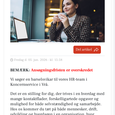
Del artikel
Fredag d. 05. jun. 2026 - kl. 15:58
BEMÆRK:
Ansøgningsfristen er overskredet
Vi søger en barselsvikar til vores HR-team i
Koncernservice i Vrå.
Det er en stilling for dig, der trives i en hverdag med
mange kontaktflader, forskelligartede opgaver og
mulighed for både selvstændighed og samarbejde.
Hos os kommer du tæt på både mennesker, drift,
udvikling og hverdagen i en organisation, hvor