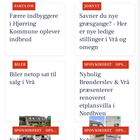
FAKTA OM
JOBNYT
Færre indbyggere
Savner du nye
i Hjørring
græsgange? - Her
Kommune oplever
er nye ledige
indbrud
stillinger i Vrå og
omegn
BILER
SPONSORERET
OPSLAGSTAVLEN
Biler netop sat til
Nybolig
salg i Vrå
Brønderslev & Vrå
præsenterer
renoveret
etplansvilla i
Nordbyen
SPONSORERET
OPSLAGSTAVLEN
SPONSORERET
OPSLAGSTAVLEN