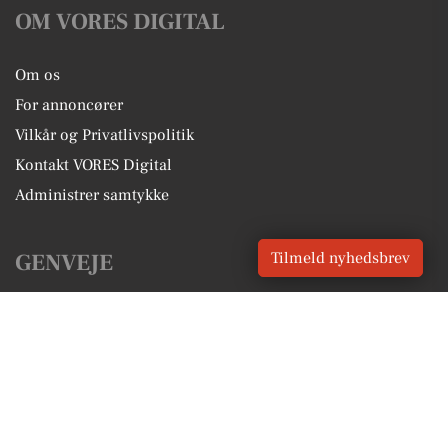
OM VORES DIGITAL
Om os
For annoncører
Vilkår og Privatlivspolitik
Kontakt VORES Digital
Administrer samtykke
GENVEJE
Tilmeld nyhedsbrev
Seneste nyt fra Vrå
Vores lokale erhverv
Kalenderen for Vrå
Fakta om Vrå
Erhvervsartikler