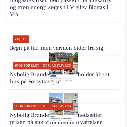
Biogastekniker med passion for mekanik
og grøn energi søges til Vrejlev Biogas i
Vrå
VEJRET
Regn på lur, men varmen bider fra sig
SPONSORERET
OPSLAGSTAVLEN
Nybolig Brønderslev & Vrå holder åbent
hus på Forsytiavej 5
SPONSORERET
OPSLAGSTAVLEN
Nybolig Brønderslev & Vrå nedsætter
prisen på stor villa med fem værelser