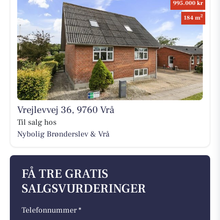
995.000 kr
2
184 m
Vrejlevvej 36, 9760 Vrå
Til salg hos
Nybolig Brønderslev & Vrå
FÅ TRE GRATIS
SALGSVURDERINGER
Telefonnummer *