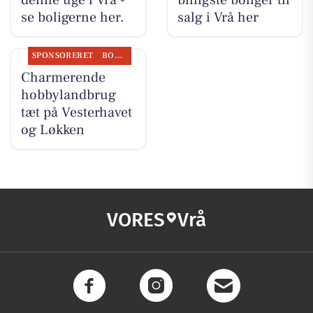
denne uge i Vrå -
billigste boliger til
se boligerne her.
salg i Vrå her
SPONSORERET
BOLIGMARKED
Charmerende
hobbylandbrug
tæt på Vesterhavet
og Løkken
VORES
Vrå