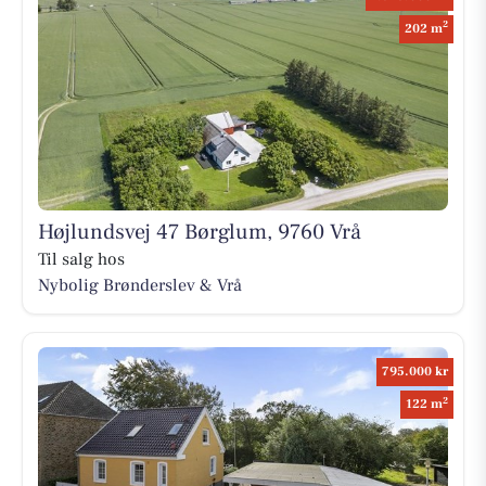
2
202 m
Højlundsvej 47 Børglum, 9760 Vrå
Til salg hos
Nybolig Brønderslev & Vrå
795.000 kr
2
122 m