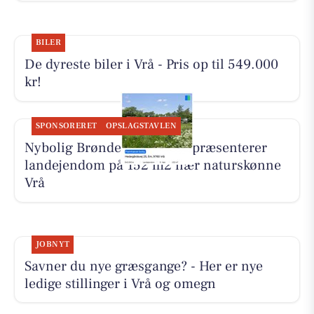
BILER
De dyreste biler i Vrå - Pris op til 549.000
kr!
SPONSORERET
OPSLAGSTAVLEN
Nybolig Brønderslev & Vrå præsenterer
landejendom på 152 m2 nær naturskønne
Vrå
JOBNYT
Savner du nye græsgange? - Her er nye
ledige stillinger i Vrå og omegn