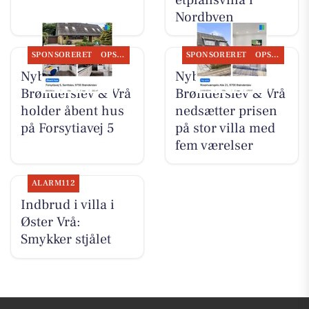
Nordbyen
SPONSORERET
OPSLAGSTAVLEN
SPONSORERET
OPSLAGSTAVLEN
Nybolig
Nybolig
Brønderslev & Vrå
Brønderslev & Vrå
holder åbent hus
nedsætter prisen
på Forsytiavej 5
på stor villa med
fem værelser
ALARM112
Indbrud i villa i
Øster Vrå:
Smykker stjålet