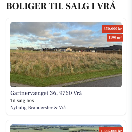
BOLIGER TIL SALG I VRÅ
350.000 kr
2
1190 m
Gartnervænget 36, 9760 Vrå
Til salg hos
Nybolig Brønderslev & Vrå
1.545.000 kr