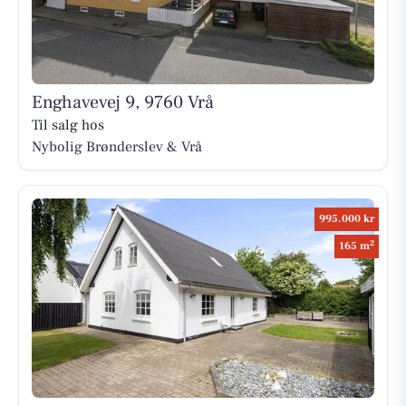
Enghavevej 9, 9760 Vrå
Til salg hos
Nybolig Brønderslev & Vrå
995.000 kr
2
165 m