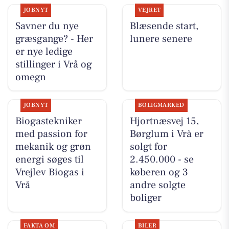
JOBNYT
VEJRET
Savner du nye
Blæsende start,
græsgange? - Her
lunere senere
er nye ledige
stillinger i Vrå og
omegn
JOBNYT
BOLIGMARKED
Biogastekniker
Hjortnæsvej 15,
med passion for
Børglum i Vrå er
mekanik og grøn
solgt for
energi søges til
2.450.000 - se
Vrejlev Biogas i
køberen og 3
Vrå
andre solgte
boliger
FAKTA OM
BILER