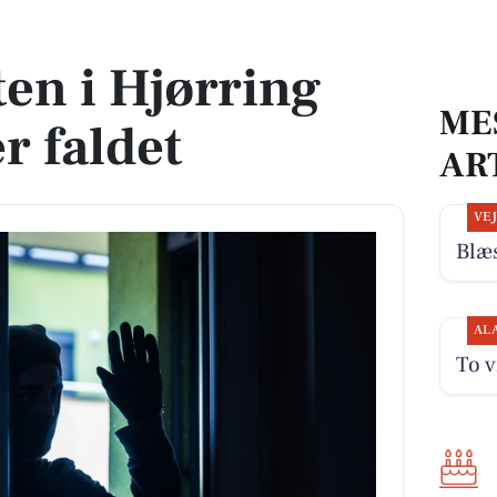
faldet
en i Hjørring
ME
 faldet
AR
VE
Blæs
AL
To v