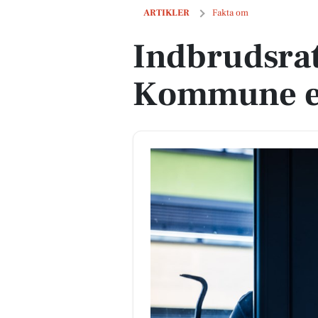
Indbrudsraten i Hjørring Kommune er 
ARTIKLER
Fakta om
Indbrudsrat
Kommune er