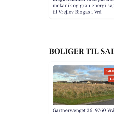
mekanik og grøn energi sø
til Vrejlev Biogas i Vrå
BOLIGER TIL SAL
350.0
11
Gartnervænget 36, 9760 Vr