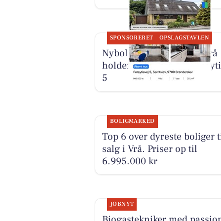
SPONSORERET
OPSLAGSTAVLEN
Nybolig Brønderslev & Vrå
holder åbent hus på Forsyti
5
BOLIGMARKED
Top 6 over dyreste boliger t
salg i Vrå. Priser op til
6.995.000 kr
JOBNYT
Biogastekniker med passion