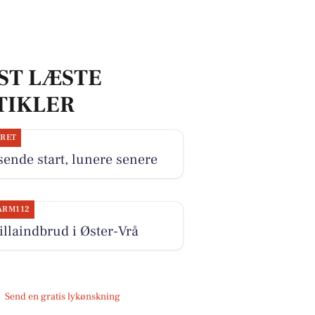
ST LÆSTE
TIKLER
JRET
ende start, lunere senere
ARM112
illaindbrud i Øster-Vrå
Send en gratis lykønskning