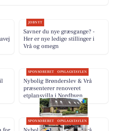
JOBNYT
Savner du nye græsgange? -
avej
Her er nye ledige stillinger i
Vrå og omegn
SPONSORERET
OPSLAGSTAVLEN
il
Nybolig Brønderslev & Vrå
præsenterer renoveret
etplansvilla i Nordbyen
SPONSORERET
OPSLAGSTAVLEN
 for
Nybolig Brønderslev & Vrå