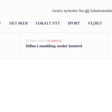
Gratis nyheder fra
dit
lokalområde
V
DET SKER
LOKALT NYT
SPORT
VEJRET
13 timer siden |
ALARM112
Ildløs i mødding under kontrol