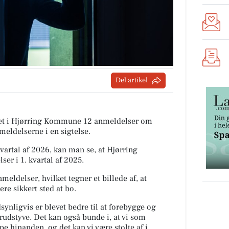
Del artikel
tiet i Hjørring Kommune 12 anmeldelser om
meldelserne i en sigtelse.
rtal af 2026, kan man se, at Hjørring
r i 1. kvartal af 2025.
meldelser, hvilket tegner et billede af, at
e sikkert sted at bo.
ynligvis er blevet bedre til at forebygge og
rudstyve. Det kan også bunde i, at vi som
pe hinanden, og det kan vi være stolte af i