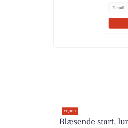
Email
VEJRET
Blæsende start, lu