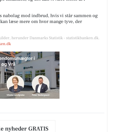
es nabolag mod indbrud, hvis vi står sammen og
u kan læse mere om hvor mange tyve, der
kilder, herunder Danmarks Statistik - statistikbanken.dk.
nken.dk
le nyheder GRATIS