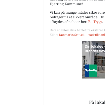
Hjørring Kommune!
Vi kan på mange måder sikre vor
bidrager til et sikkert område. D
afbrydes af naboer her:
Bo Trygt
.
Data er automatisk hentet fra eksterne 
Kilde:
Danmarks Statistik - statistikba
Få loka