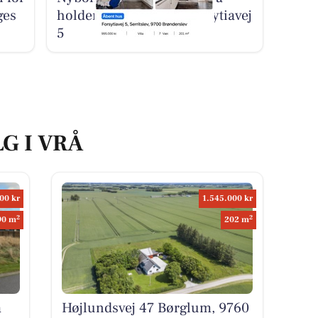
ges
holder åbent hus på Forsytiavej
5
G I VRÅ
00 kr
1.545.000 kr
2
2
90 m
202 m
å
Højlundsvej 47 Børglum, 9760