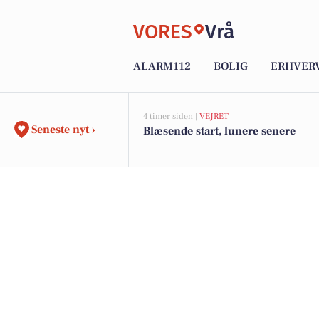
VORES
Vrå
ALARM112
BOLIG
ERHVER
4 timer siden |
VEJRET
Seneste nyt ›
Blæsende start, lunere senere