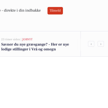
 -
direkte i din indbakke
Tilmeld
23 timer siden |
JOBNYT
05-08-2026 13:01
‹
›
Savner du nye græsgange? - Her er nye
Top 6 over dy
ledige stillinger i Vrå og omegn
Priser op til