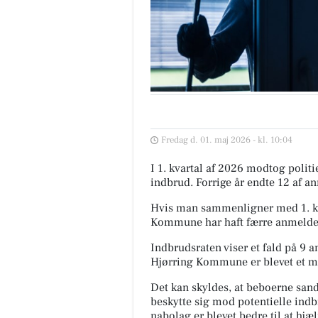
Fredag d. 01. maj 2026 - kl. 10:04
I 1. kvartal af 2026 modtog poli
indbrud. Forrige år endte 12 af an
Hvis man sammenligner med 1. kva
Kommune har haft færre anmeldelse
Indbrudsraten viser et fald på 9 an
Hjørring Kommune er blevet et mer
Det kan skyldes, at beboerne sands
beskytte sig mod potentielle indb
nabolag er blevet bedre til at hjæl