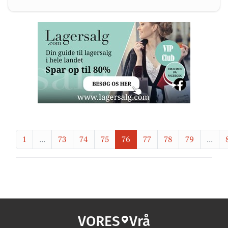
1
...
73
74
75
76
77
78
79
...
VORES
Vrå