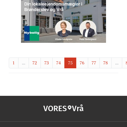
1
...
72
73
74
75
76
77
78
...
VORES
Vrå