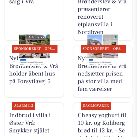
salg i Vrå
Brønderslev & Vrå
præsenterer
renoveret
etplansvilla i
Nordbyen
SPONSORERET
OPSLAGSTAVLEN
SPONSORERET
OPSLAGSTAVLEN
Nybolig
Nybolig
Brønderslev & Vrå
Brønderslev & Vrå
holder åbent hus
nedsætter prisen
på Forsytiavej 5
på stor villa med
fem værelser
ALARM112
DAGLIGVARER
Indbrud i villa i
Cheasy yoghurt til
Øster Vrå:
10 kr. og Kohberg
Smykker stjålet
brød til 12 kr. - Se