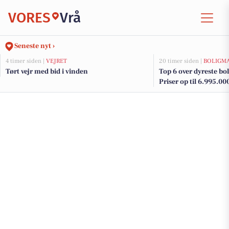
VORES
Vrå
Seneste nyt ›
4 timer siden |
VEJRET
20 timer siden |
BOLIGM
Tørt vejr med bid i vinden
Top 6 over dyreste boli
Priser op til 6.995.00