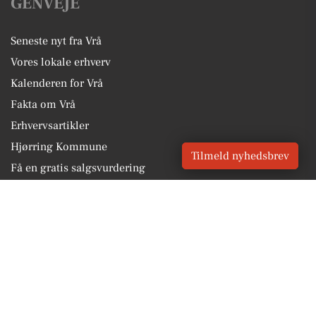
GENVEJE
Seneste nyt fra Vrå
Vores lokale erhverv
Kalenderen for Vrå
Fakta om Vrå
Erhvervsartikler
Hjørring Kommune
Tilmeld nyhedsbrev
Få en gratis salgsvurdering
Sponsoreret indhold
Vores Digital © 2026
Kontakt VORES Digital
CVR: 41179082