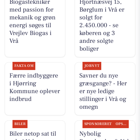
Biogastekniker
Hjortnæsvej 15,
med passion for
Børglum i Vrå er
mekanik og grøn
solgt for
energi søges til
2.450.000 - se
Vrejlev Biogas i
køberen og 3
Vrå
andre solgte
boliger
FAKTA OM
JOBNYT
Færre indbyggere
Savner du nye
i Hjørring
græsgange? - Her
Kommune oplever
er nye ledige
indbrud
stillinger i Vrå og
omegn
BILER
SPONSORERET
OPSLAGSTAVLEN
Biler netop sat til
Nybolig