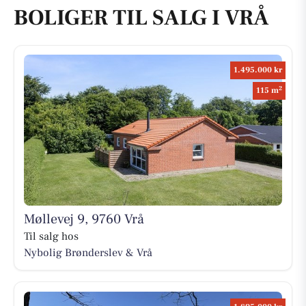
BOLIGER TIL SALG I VRÅ
1.495.000 kr
2
115 m
Møllevej 9, 9760 Vrå
Til salg hos
Nybolig Brønderslev & Vrå