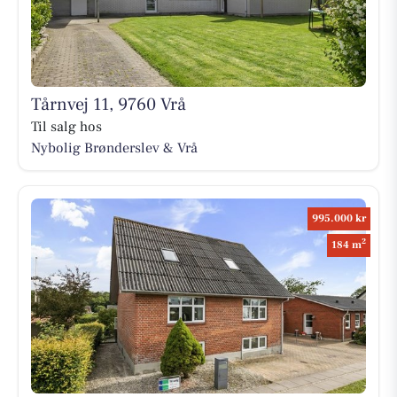
Tårnvej 11, 9760 Vrå
Til salg hos
Nybolig Brønderslev & Vrå
995.000 kr
2
184 m