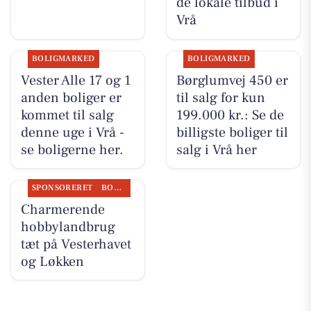
de lokale tilbud i
Vrå
BOLIGMARKED
BOLIGMARKED
Vester Alle 17 og 1
Børglumvej 450 er
anden boliger er
til salg for kun
kommet til salg
199.000 kr.: Se de
denne uge i Vrå -
billigste boliger til
se boligerne her.
salg i Vrå her
SPONSORERET
BOLIGMARKED
Charmerende
hobbylandbrug
tæt på Vesterhavet
og Løkken