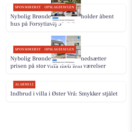
SPONSORERET
OPSLAGSTAVLEN
Nybolig Brønderslev & Vrå holder åbent
hus på Forsytiavej 5
SPONSORERET
OPSLAGSTAVLEN
Nybolig Brønderslev & Vrå nedsætter
prisen på stor villa med fem værelser
ALARM112
Indbrud i villa i Øster Vrå: Smykker stjålet