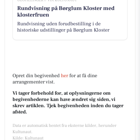
UDSTILLINGER // VIA KULTUNAUT
Rundvisning på Børglum Kloster med
klosterfruen
Rundvisning uden forudbestilling i de
historiske udstillinger på Børglum Kloster
Opret din begivenhed
her
for at få dine
arrangementer vist.
Vi tager forbehold for, at oplysningerne om
begivenhederne kan have ændret sig siden, vi
skrev artiklen. Tjek begivenheden inden du tager
afsted.
Data er automatisk hentet fra eksterne kilder, herunder
Kultunaut.
Kilde: Kultunaut