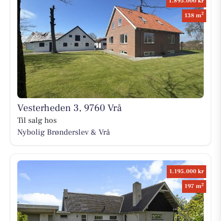
1.895.000 kr
2
138 m
Vesterheden 3, 9760 Vrå
Til salg hos
Nybolig Brønderslev & Vrå
1.195.000 kr
2
197 m