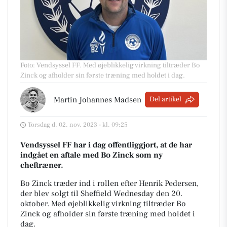
Foto: Vendsyssel FF
.
Med øjeblikkelig virkning tiltræder Bo
Zinck og afholder sin første træning med holdet i dag.
Martin Johannes Madsen
Del artikel
Torsdag d. 02. nov. 2023 - kl. 09:25
Vendsyssel FF har i dag offentliggjort, at de har
indgået en aftale med Bo Zinck som ny
cheftræner.
Bo Zinck træder ind i rollen efter Henrik Pedersen,
der blev solgt til Sheffield Wednesday den 20.
oktober. Med øjeblikkelig virkning tiltræder Bo
Zinck og afholder sin første træning med holdet i
dag.