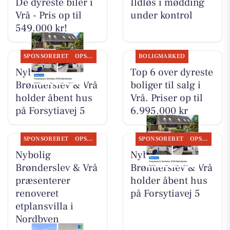
De dyreste biler i
Ildløs i mødding
Vrå - Pris op til
under kontrol
549.000 kr!
SPONSORERET
OPSLAGSTAVLEN
BOLIGMARKED
Nybolig
Top 6 over dyreste
Brønderslev & Vrå
boliger til salg i
holder åbent hus
Vrå. Priser op til
på Forsytiavej 5
6.995.000 kr
SPONSORERET
OPSLAGSTAVLEN
SPONSORERET
OPSLAGSTAVLEN
Nybolig
Nybolig
Brønderslev & Vrå
Brønderslev & Vrå
præsenterer
holder åbent hus
renoveret
på Forsytiavej 5
etplansvilla i
Nordbyen