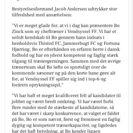
Bestyrelsesformand Jacob Andersen udtrykker stor
tilfredshed med ansættelsen:
”Vi er meget glade for, at vi i dag kan præsentere Bo
Zinck som ny cheftræner i Vendsyssel FF. Vi har et
solidt kendskab til Bo gennem hans indsats i
henholdsvis Thisted FC, Jammerbugt FC og Fortuna
Hjørring. Bo er efterhånden en erfaren herre i dansk
fodbold og har en yderst kompetent og faglig stærk
tilgang til trænergerningen. Sammen med det øvrige
trænerteam skal Bo løfte os sportsligt over de
kommende sæsoner og på den korte bane gøre alt
for, at Vendsyssel FF spiller sig ind i top-6 og
forårets oprykningsspil.”
”Vi har haft et meget kvalificeret felt af kandidater til
jobbet og været bredt omkring. Vi har været forbi
flere runder med de stærkeste af kandidaterne, så
det har været i skarp konkurrence, at valget er faldet
på Bo. Bo er som nævnt, først og fremmest en faglig
dygtig og kompetent trænerkapacitet, og ligeledes
har det haft betydning, at Bo kender ligaen