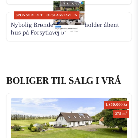
SPONSORERET
OPSLAGSTAVLEN
Nybolig Brønderslev & Vrå holder åbent
hus på Forsytiavej 5
BOLIGER TIL SALG I VRÅ
1.850.000 kr
2
275 m