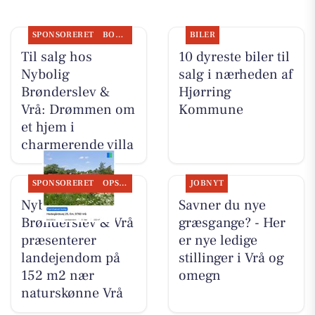
SPONSORERET
BOLIGMARKED
BILER
Til salg hos
10 dyreste biler til
Nybolig
salg i nærheden af
Brønderslev &
Hjørring
Vrå: Drømmen om
Kommune
et hjem i
charmerende villa
SPONSORERET
OPSLAGSTAVLEN
JOBNYT
Nybolig
Savner du nye
Brønderslev & Vrå
græsgange? - Her
præsenterer
er nye ledige
landejendom på
stillinger i Vrå og
152 m2 nær
omegn
naturskønne Vrå