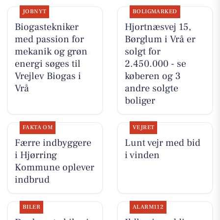
JOBNYT
BOLIGMARKED
Biogastekniker
Hjortnæsvej 15,
med passion for
Børglum i Vrå er
mekanik og grøn
solgt for
energi søges til
2.450.000 - se
Vrejlev Biogas i
køberen og 3
Vrå
andre solgte
boliger
FAKTA OM
VEJRET
Færre indbyggere
Lunt vejr med bid
i Hjørring
i vinden
Kommune oplever
indbrud
BILER
ALARM112