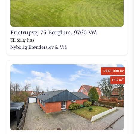
Fristrupvej 75 Børglum, 9760 Vrå
Til salg hos
Nybolig Brønderslev & Vrå
1.045.000 kr
2
145 m