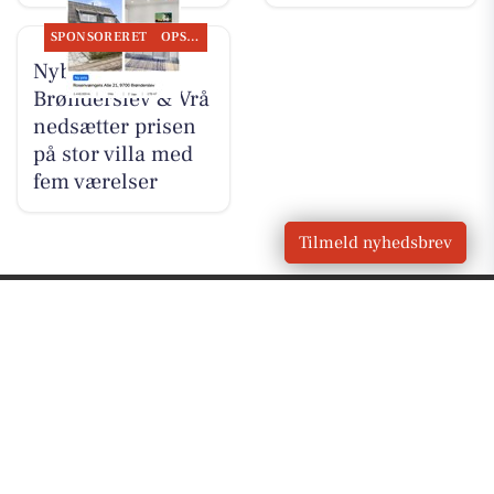
SPONSORERET
OPSLAGSTAVLEN
Nybolig
Brønderslev & Vrå
nedsætter prisen
på stor villa med
fem værelser
Tilmeld nyhedsbrev
VORES
Vrå