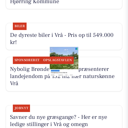
Hjørring Kommune
BILER
De dyreste biler i Vrå - Pris op til 549.000
kr!
SPONSORERET
OPSLAGSTAVLEN
Nybolig Brønderslev & Vrå præsenterer
landejendom på 152 m2 nær naturskønne
Vrå
JOBNYT
Savner du nye græsgange? - Her er nye
ledige stillinger i Vrå og omegn