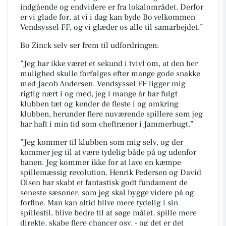
indgående og endvidere er fra lokalområdet. Derfor
er vi glade for, at vi i dag kan byde Bo velkommen
Vendsyssel FF, og vi glæder os alle til samarbejdet.”
Bo Zinck selv ser frem til udfordringen:
”Jeg har ikke været et sekund i tvivl om, at den her
mulighed skulle forfølges efter mange gode snakke
med Jacob Andersen. Vendsyssel FF ligger mig
rigtig nært i og med, jeg i mange år har fulgt
klubben tæt og kender de fleste i og omkring
klubben, herunder flere nuværende spillere som jeg
har haft i min tid som cheftræner i Jammerbugt.”
”Jeg kommer til klubben som mig selv, og der
kommer jeg til at være tydelig både på og udenfor
banen. Jeg kommer ikke for at lave en kæmpe
spillemæssig revolution. Henrik Pedersen og David
Olsen har skabt et fantastisk godt fundament de
seneste sæsoner, som jeg skal bygge videre på og
forfine. Man kan altid blive mere tydelig i sin
spillestil, blive bedre til at søge målet, spille mere
direkte, skabe flere chancer osv. - og det er det