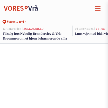
VORES
Vrå
Seneste nyt ›
13 timer siden |
BOLIGMARKED
16 timer siden |
VEJRET
Til salg hos Nybolig Brønderslev & Vrå:
Lunt vejr med bid i v
Drømmen om et hjem i charmerende villa