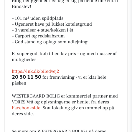
rolig beliggenhed? Så tag et kig på denne fine villa i
Bindslev!
– 101 m² uden spildplads
– Ugeneret have på lukket koteletgrund
– 3 værelser + stue/køkken i ét
– Carport og redskabsrum
– God stand og oplagt som udlejning
Et super godt køb til en lav pris – og med masser af
muligheder
https://lnk.dk/biledvej2
𝟮𝟬 𝟯𝟬 𝟭𝟭 𝟱𝟬 for fremvisning - vi er klar hele
påsken
WESTERGAARD BOLIG er kommerciel partner med
VORES Vrå og oplysningerne er hentet fra deres
Facebookside
. Støt lokalt og giv en tommel op på
deres side.
Se mere om WESTERGAARD BOLIGs på deres