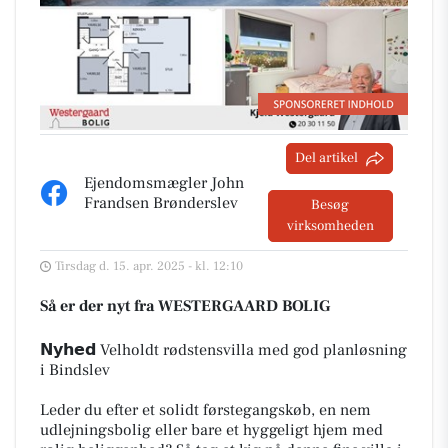
Del artikel
Ejendomsmægler John
Frandsen Brønderslev
Besøg
virksomheden
Tirsdag d. 15. apr. 2025 - kl. 12:10
Så er der nyt fra WESTERGAARD BOLIG
𝗡𝘆𝗵𝗲𝗱 Velholdt rødstensvilla med god planløsning
i Bindslev
Leder du efter et solidt førstegangskøb, en nem
udlejningsbolig eller bare et hyggeligt hjem med