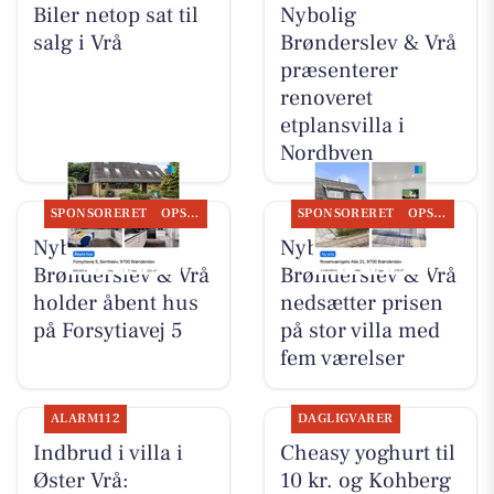
Biler netop sat til
Nybolig
salg i Vrå
Brønderslev & Vrå
præsenterer
renoveret
etplansvilla i
Nordbyen
SPONSORERET
OPSLAGSTAVLEN
SPONSORERET
OPSLAGSTAVLEN
Nybolig
Nybolig
Brønderslev & Vrå
Brønderslev & Vrå
holder åbent hus
nedsætter prisen
på Forsytiavej 5
på stor villa med
fem værelser
ALARM112
DAGLIGVARER
Indbrud i villa i
Cheasy yoghurt til
Øster Vrå:
10 kr. og Kohberg