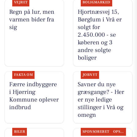
VEJRET
BOLIGMARKED
Regn på lur, men
Hjortnæsvej 15,
varmen bider fra
Børglum i Vrå er
sig
solgt for
2.450.000 - se
køberen og 3
andre solgte
boliger
FAKTA OM
JOBNYT
Færre indbyggere
Savner du nye
i Hjørring
græsgange? - Her
Kommune oplever
er nye ledige
indbrud
stillinger i Vrå og
omegn
BILER
SPONSORERET
OPSLAGSTAVLEN