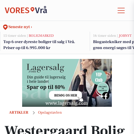
VORES
Vrå
Seneste nyt ›
15 timer siden |
BOLIGMARKED
16 timer siden |
JOBNYT
Top 6 over dyreste boliger til salg i Vrå.
Biogastekniker med p
Priser op til 6.995.000 kr
grøn energi søges til V
Westergaard Bolig præsenterer velholdt rødstensvilla i Bindslev
ARTIKLER
Opslagstavlen
Westergaard Bolig