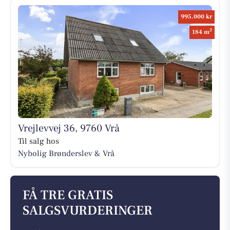
995.000 kr
2
184 m
Vrejlevvej 36, 9760 Vrå
Til salg hos
Nybolig Brønderslev & Vrå
FÅ TRE GRATIS
SALGSVURDERINGER