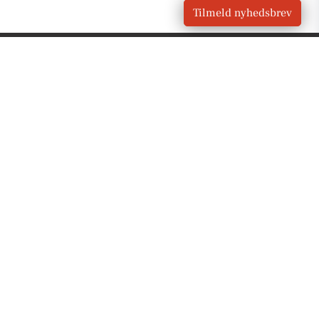
Tilmeld nyhedsbrev
VORES
Vrå
OM VORES DIGITAL
Om os
For annoncører
Vilkår og Privatlivspolitik
Kontakt VORES Digital
Administrer samtykke