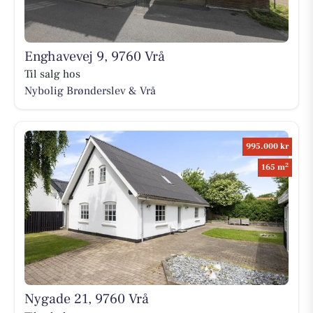
Enghavevej 9, 9760 Vrå
Til salg hos
Nybolig Brønderslev & Vrå
995.000 kr
2
165 m
Nygade 21, 9760 Vrå