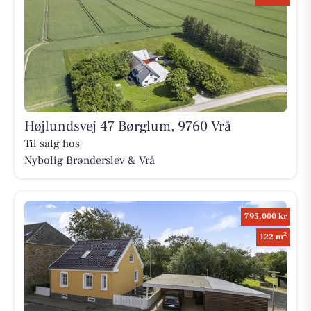
Højlundsvej 47 Børglum, 9760 Vrå
Til salg hos
Nybolig Brønderslev & Vrå
795.000 kr
2
122 m