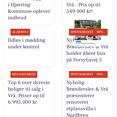
i Hjørring
Vrå - Pris op til
Kommune oplever
549.000 kr!
indbrud
ALARM112
SPONSORERET
OPSLAGSTAVLEN
Ildløs i mødding
Nybolig
under kontrol
Brønderslev & Vrå
holder åbent hus
på Forsytiavej 5
BOLIGMARKED
SPONSORERET
OPSLAGSTAVLEN
Top 6 over dyreste
Nybolig
boliger til salg i
Brønderslev & Vrå
Vrå. Priser op til
præsenterer
6.995.000 kr
renoveret
etplansvilla i
Nordbyen