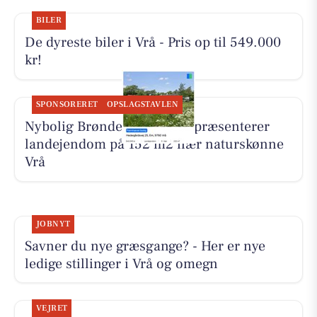
BILER
De dyreste biler i Vrå - Pris op til 549.000
kr!
SPONSORERET
OPSLAGSTAVLEN
Nybolig Brønderslev & Vrå præsenterer
landejendom på 152 m2 nær naturskønne
Vrå
JOBNYT
Savner du nye græsgange? - Her er nye
ledige stillinger i Vrå og omegn
VEJRET