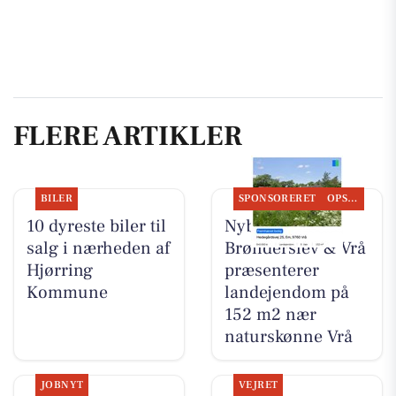
FLERE ARTIKLER
BILER
SPONSORERET
OPSLAGSTAVLEN
10 dyreste biler til
Nybolig
salg i nærheden af
Brønderslev & Vrå
Hjørring
præsenterer
Kommune
landejendom på
152 m2 nær
naturskønne Vrå
JOBNYT
VEJRET