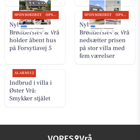
SPONSORERET
OPSLAGSTAVLEN
SPONSORERET
OPSLAGSTAVLEN
Nybolig
Nybolig
Brønderslev & Vrå
Brønderslev & Vrå
holder åbent hus
nedsætter prisen
på Forsytiavej 5
på stor villa med
fem værelser
ALARM112
Indbrud i villa i
Øster Vrå:
Smykker stjålet
VORES
Vrå