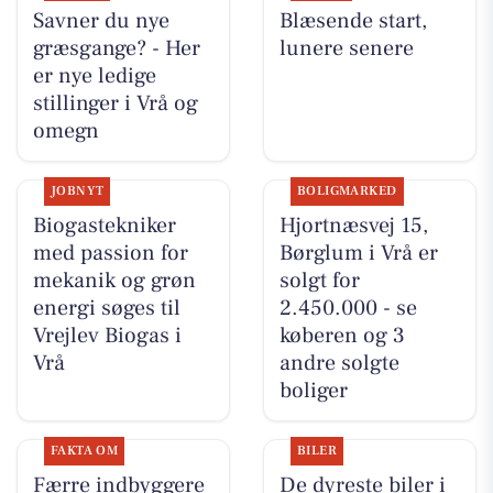
Savner du nye
Blæsende start,
græsgange? - Her
lunere senere
er nye ledige
stillinger i Vrå og
omegn
JOBNYT
BOLIGMARKED
Biogastekniker
Hjortnæsvej 15,
med passion for
Børglum i Vrå er
mekanik og grøn
solgt for
energi søges til
2.450.000 - se
Vrejlev Biogas i
køberen og 3
Vrå
andre solgte
boliger
FAKTA OM
BILER
Færre indbyggere
De dyreste biler i