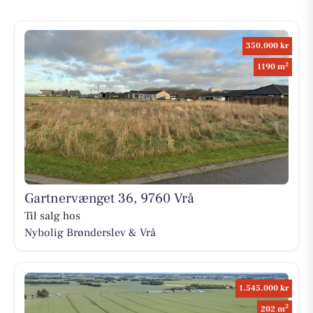
350.000 kr
2
1190 m
Gartnervænget 36, 9760 Vrå
Til salg hos
Nybolig Brønderslev & Vrå
1.545.000 kr
2
202 m