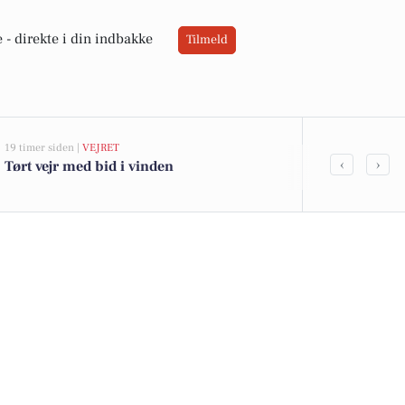
 -
direkte i din indbakke
Tilmeld
19 timer siden |
VEJRET
05-08-2026 13:01
‹
›
Tørt vejr med bid i vinden
Top 6 over dy
Priser op til