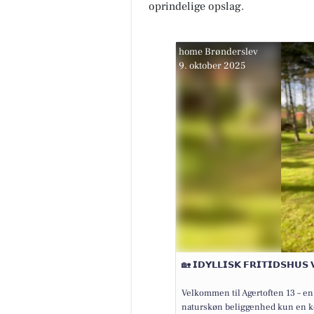
oprindelige opslag.
home Brønderslev
9. oktober 2025
🏡 𝗜𝗗𝗬𝗟𝗟𝗜𝗦𝗞 𝗙𝗥𝗜𝗧𝗜𝗗𝗦𝗛𝗨𝗦 
Velkommen til Agertoften 13 – en 
naturskøn beliggenhed kun en kor