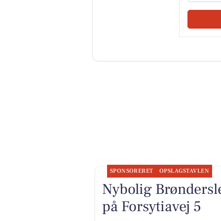
SPONSORERET
OPSLAGSTAVLEN
Nybolig Brøndersl
på Forsytiavej 5