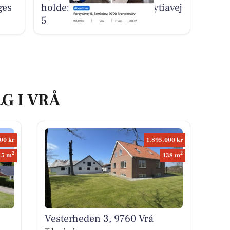
ges
holder åbent hus på Forsytiavej
5
G I VRÅ
00 kr
1.895.000 kr
2
2
15 m
138 m
Vesterheden 3, 9760 Vrå