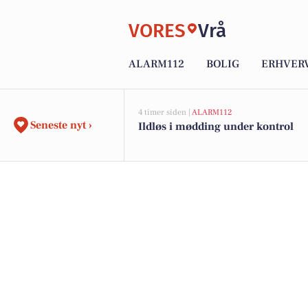
VORES
Vrå
ALARM112
BOLIG
ERHVER
4 timer siden |
ALARM112
Seneste nyt ›
Ildløs i mødding under kontrol