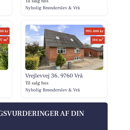
Til salg hos
Nybolig Brønderslev & Vrå
00 kr
995.000 kr
2
2
97 m
184 m
Vrejlevvej 36, 9760 Vrå
Til salg hos
Nybolig Brønderslev & Vrå
LGSVURDERINGER AF DIN