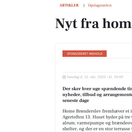
Nyt fra home Brønderslev
ARTIKLER
Opslagstavlen
Nyt fra hom
Søndag d. 12. okt. 2025 - kl. 18:00
Der sker hver uge spændende tin
nyheder, tilbud og arrangemente
seneste dage
Home Brønderslev fremhæver et idy
Agertoften 13. Huset byder på tre
alrum, varmepumpe og brændeovn.
shelter, og der er en stor terrasse