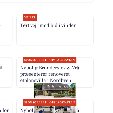
VEJRET
-
Tørt vejr med bid i vinden
i
SPONSORERET
OPSLAGSTAVLEN
il
Nybolig Brønderslev & Vrå
præsenterer renoveret
etplansvilla i Nordbyen
SPONSORERET
OPSLAGSTAVLEN
 for
Nybolig Brønderslev & Vrå