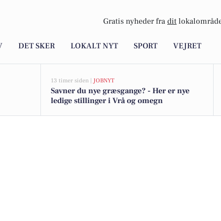
Gratis nyheder fra
dit
lokalområde
V
DET SKER
LOKALT NYT
SPORT
VEJRET
13 timer siden |
JOBNYT
Savner du nye græsgange? - Her er nye
ledige stillinger i Vrå og omegn