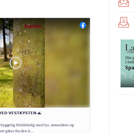
𝗩𝗘𝗗 𝗩𝗘𝗦𝗧𝗞𝗬𝗦𝗧𝗘𝗡 🌊
hyggelig fritidsbolig med lys, atmosfære og
t gåtur fra den h...