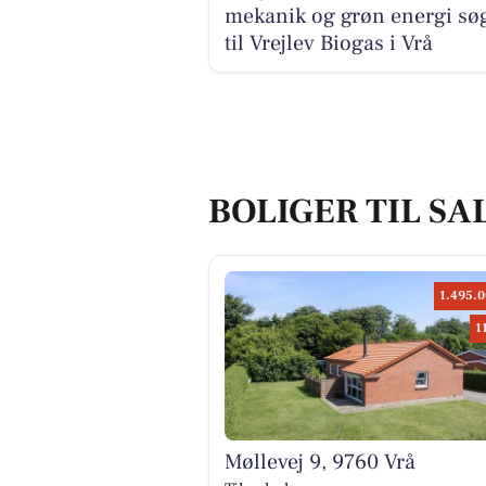
mekanik og grøn energi sø
til Vrejlev Biogas i Vrå
BOLIGER TIL SAL
1.495.0
1
Møllevej 9, 9760 Vrå