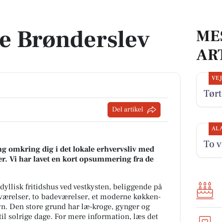
e Brønderslev
ME
AR
VE
Tørt
Del artikel
AL
To v
g omkring dig i det lokale erhvervsliv med
r. Vi har lavet en kort opsummering fra de
llisk fritidshus ved vestkysten, beliggende på
 værelser, to badeværelser, et moderne køkken-
 Den store grund har læ-kroge, gynger og
 til solrige dage. For mere information, læs det