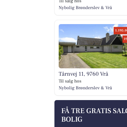
Til salg hos
Nybolig Brønderslev & Vrå
1.195.0
1
Tårnvej 11, 9760 Vrå
Til salg hos
Nybolig Brønderslev & Vrå
FÅ TRE GRATIS SA
BOLIG