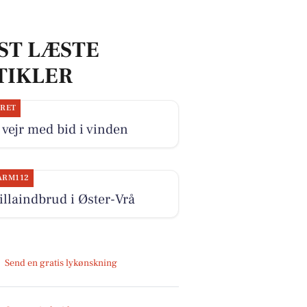
ST LÆSTE
TIKLER
JRET
 vejr med bid i vinden
ARM112
illaindbrud i Øster-Vrå
Send en gratis lykønskning