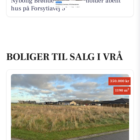
Nybolig Brønderslev & Vrå holder åbent
hus på Forsytiavej 5
BOLIGER TIL SALG I VRÅ
350.000 kr
2
1190 m