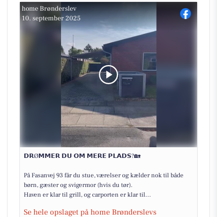
home Brønderslev
10. september 2025
𝗗𝗥Ø𝗠𝗠𝗘𝗥 𝗗𝗨 𝗢𝗠 𝗠𝗘𝗥𝗘 𝗣𝗟𝗔𝗗𝗦?🏡
På Fasanvej 93 får du stue, værelser og kælder nok til både
børn, gæster og svigermor (hvis du tør).
Haven er klar til grill, og carporten er klar til...
Se hele opslaget på home Brønderslevs