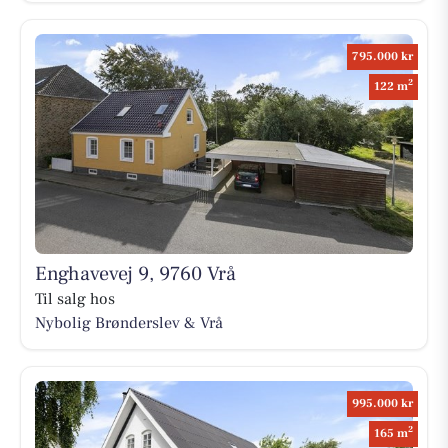
795.000 kr
2
122 m
Enghavevej 9, 9760 Vrå
Til salg hos
Nybolig Brønderslev & Vrå
995.000 kr
2
165 m