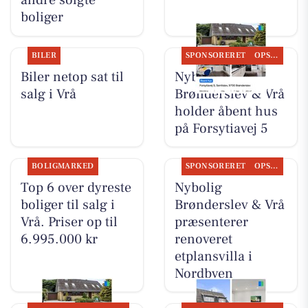
andre solgte
boliger
BILER
SPONSORERET
OPSLAGSTAVLEN
Biler netop sat til
Nybolig
salg i Vrå
Brønderslev & Vrå
holder åbent hus
på Forsytiavej 5
BOLIGMARKED
SPONSORERET
OPSLAGSTAVLEN
Top 6 over dyreste
Nybolig
boliger til salg i
Brønderslev & Vrå
Vrå. Priser op til
præsenterer
6.995.000 kr
renoveret
etplansvilla i
Nordbyen