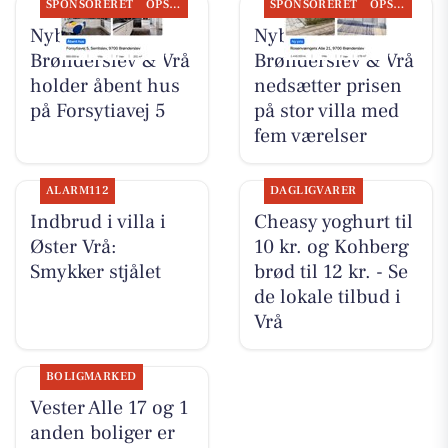
SPONSORERET
OPSLAGSTAVLEN
SPONSORERET
OPSLAGSTAVLEN
Nybolig
Nybolig
Brønderslev & Vrå
Brønderslev & Vrå
holder åbent hus
nedsætter prisen
på Forsytiavej 5
på stor villa med
fem værelser
ALARM112
DAGLIGVARER
Indbrud i villa i
Cheasy yoghurt til
Øster Vrå:
10 kr. og Kohberg
Smykker stjålet
brød til 12 kr. - Se
de lokale tilbud i
Vrå
BOLIGMARKED
Vester Alle 17 og 1
anden boliger er