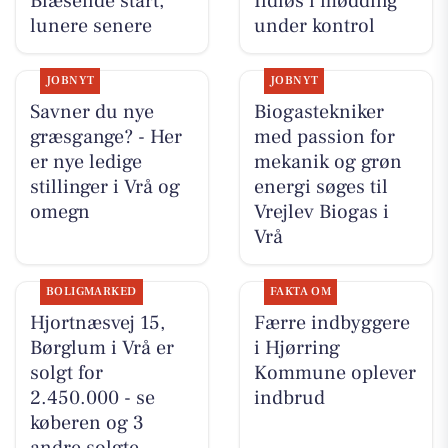
Blæsende start,
Ildløs i mødding
lunere senere
under kontrol
JOBNYT
JOBNYT
Savner du nye
Biogastekniker
græsgange? - Her
med passion for
er nye ledige
mekanik og grøn
stillinger i Vrå og
energi søges til
omegn
Vrejlev Biogas i
Vrå
BOLIGMARKED
FAKTA OM
Hjortnæsvej 15,
Færre indbyggere
Børglum i Vrå er
i Hjørring
solgt for
Kommune oplever
2.450.000 - se
indbrud
køberen og 3