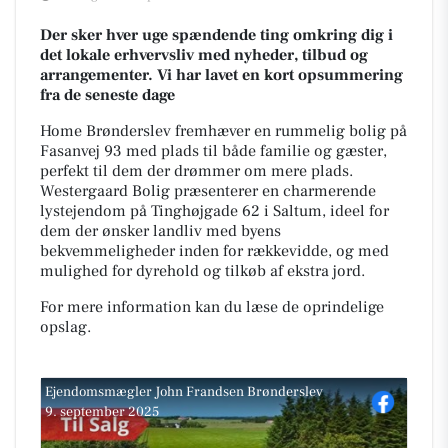
Der sker hver uge spændende ting omkring dig i
det lokale erhvervsliv med nyheder, tilbud og
arrangementer. Vi har lavet en kort opsummering
fra de seneste dage
Home Brønderslev fremhæver en rummelig bolig på
Fasanvej 93 med plads til både familie og gæster,
perfekt til dem der drømmer om mere plads.
Westergaard Bolig præsenterer en charmerende
lystejendom på Tinghøjgade 62 i Saltum, ideel for
dem der ønsker landliv med byens
bekvemmeligheder inden for rækkevidde, og med
mulighed for dyrehold og tilkøb af ekstra jord.
For mere information kan du læse de oprindelige
opslag.
Ejendomsmægler John Frandsen Brønderslev
9. september 2025