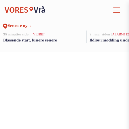
VORES
Vrå
Seneste nyt ›
38 minutter siden |
VEJRET
9 timer siden |
ALARM11
Blæsende start, lunere senere
Ildløs i mødding und