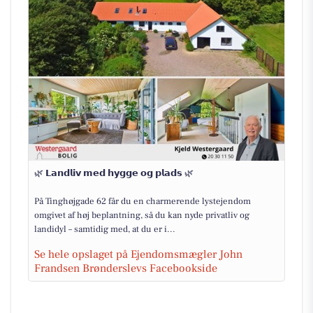
🌿 𝗟𝗮𝗻𝗱𝗹𝗶𝘃 𝗺𝗲𝗱 𝗵𝘆𝗴𝗴𝗲 𝗼𝗴 𝗽𝗹𝗮𝗱𝘀 🌿
På Tinghøjgade 62 får du en charmerende lystejendom
omgivet af høj beplantning, så du kan nyde privatliv og
landidyl – samtidig med, at du er i...
Se hele opslaget på Ejendomsmægler John
Frandsen Brønderslevs Facebookside