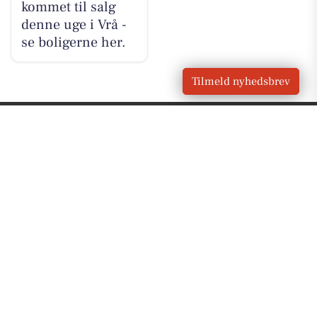
kommet til salg
denne uge i Vrå -
se boligerne her.
Tilmeld nyhedsbrev
VORES
Vrå
OM VORES DIGITAL
Om os
For annoncører