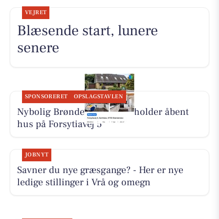
VEJRET
Blæsende start, lunere
senere
SPONSORERET
OPSLAGSTAVLEN
Nybolig Brønderslev & Vrå holder åbent
hus på Forsytiavej 5
JOBNYT
Savner du nye græsgange? - Her er nye
ledige stillinger i Vrå og omegn