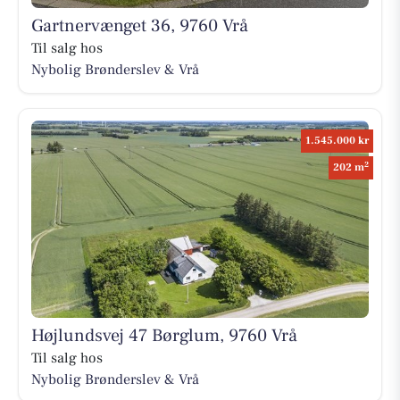
Gartnervænget 36, 9760 Vrå
Til salg hos
Nybolig Brønderslev & Vrå
1.545.000 kr
2
202 m
Højlundsvej 47 Børglum, 9760 Vrå
Til salg hos
Nybolig Brønderslev & Vrå