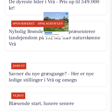
De dyreste biler i Vrå - Pris op til 549.000
kr!
SPONSORERET
OPSLAGSTAVLEN
Nybolig Brønderslev & Vrå præsenterer
landejendom på 152 m2 nær naturskønne
Vrå
JOBNYT
Savner du nye græsgange? - Her er nye
ledige stillinger i Vrå og omegn
VEJRET
Blæsende start, lunere senere