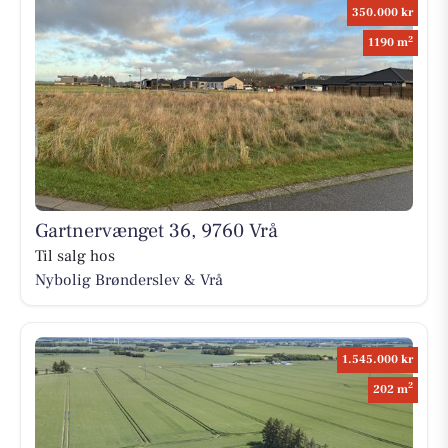
350.000 kr
2
1190 m
Gartnervænget 36, 9760 Vrå
Til salg hos
Nybolig Brønderslev & Vrå
1.545.000 kr
2
202 m