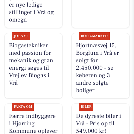
er nye ledige
stillinger i Vrå og
omegn
JOBNYT
BOLIGMARKED
Biogastekniker
Hjortnæsvej 15,
med passion for
Børglum i Vrå er
mekanik og grøn
solgt for
energi søges til
2.450.000 - se
Vrejlev Biogas i
køberen og 3
Vrå
andre solgte
boliger
FAKTA OM
BILER
Færre indbyggere
De dyreste biler i
i Hjørring
Vrå - Pris op til
Kommune oplever
549.000 kr!