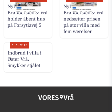
Nybolig
Nybolig
Brønderslev & Vrå
Brønderslev & Vrå
holder åbent hus
nedsætter prisen
på Forsytiavej 5
på stor villa med
fem værelser
ALARM112
Indbrud i villa i
Øster Vrå:
Smykker stjålet
VORES
Vrå