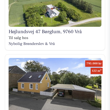
Højlundsvej 47 Børglum, 9760 Vrå
Til salg hos
Nybolig Brønderslev & Vrå
795.000 kr
2
122 m