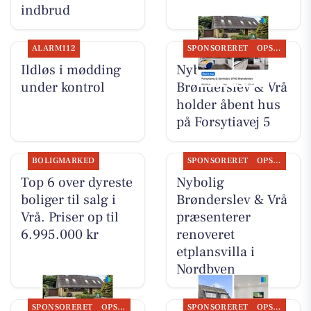
indbrud
ALARM112
SPONSORERET
OPSLAGSTAVLEN
Ildløs i mødding
Nybolig
under kontrol
Brønderslev & Vrå
holder åbent hus
på Forsytiavej 5
BOLIGMARKED
SPONSORERET
OPSLAGSTAVLEN
Top 6 over dyreste
Nybolig
boliger til salg i
Brønderslev & Vrå
Vrå. Priser op til
præsenterer
6.995.000 kr
renoveret
etplansvilla i
Nordbyen
SPONSORERET
OPSLAGSTAVLEN
SPONSORERET
OPSLAGSTAVLEN