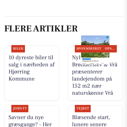
FLERE ARTIKLER
BILER
SPONSORERET
OPSLAGSTAVLEN
10 dyreste biler til
Nybolig
salg i nærheden af
Brønderslev & Vrå
Hjørring
præsenterer
Kommune
landejendom på
152 m2 nær
naturskønne Vrå
JOBNYT
VEJRET
Savner du nye
Blæsende start,
græsgange? - Her
lunere senere