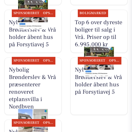
SPONSORERET
OPSLAGSTAVLEN
BOLIGMARKED
Nybolig
Top 6 over dyreste
Brønderslev & Vrå
boliger til salg i
holder åbent hus
Vrå. Priser op til
på Forsytiavej 5
6.995.000 kr
SPONSORERET
OPSLAGSTAVLEN
SPONSORERET
OPSLAGSTAVLEN
Nybolig
Nybolig
Brønderslev & Vrå
Brønderslev & Vrå
præsenterer
holder åbent hus
renoveret
på Forsytiavej 5
etplansvilla i
Nordbyen
SPONSORERET
OPSLAGSTAVLEN