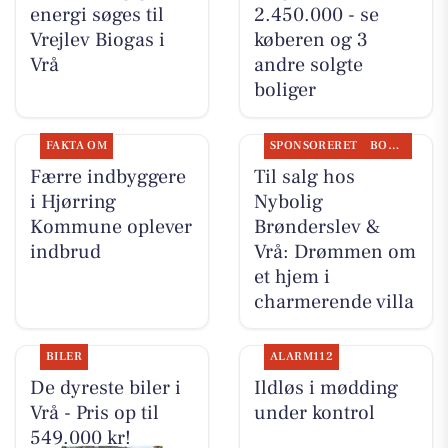
energi søges til
2.450.000 - se
Vrejlev Biogas i
køberen og 3
Vrå
andre solgte
boliger
FAKTA OM
SPONSORERET
BOLIGMARKED
Færre indbyggere
Til salg hos
i Hjørring
Nybolig
Kommune oplever
Brønderslev &
indbrud
Vrå: Drømmen om
et hjem i
charmerende villa
BILER
ALARM112
De dyreste biler i
Ildløs i mødding
Vrå - Pris op til
under kontrol
549.000 kr!