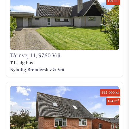
2
197 m
Tårnvej 11, 9760 Vrå
Til salg hos
Nybolig Brønderslev & Vrå
995.000 kr
2
184 m