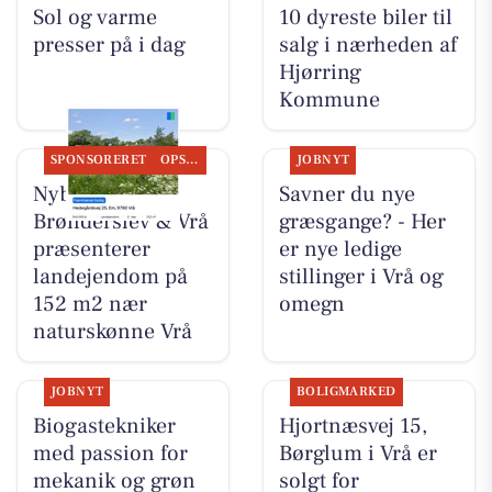
Sol og varme
10 dyreste biler til
presser på i dag
salg i nærheden af
Hjørring
Kommune
SPONSORERET
OPSLAGSTAVLEN
JOBNYT
Nybolig
Savner du nye
Brønderslev & Vrå
græsgange? - Her
præsenterer
er nye ledige
landejendom på
stillinger i Vrå og
152 m2 nær
omegn
naturskønne Vrå
JOBNYT
BOLIGMARKED
Biogastekniker
Hjortnæsvej 15,
med passion for
Børglum i Vrå er
mekanik og grøn
solgt for