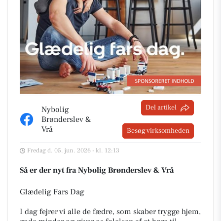
Del artikel
Nybolig
Brønderslev &
Vrå
Besøg virksomheden
Fredag d. 05. jun. 2026 - kl. 12:13
Så er der nyt fra Nybolig Brønderslev & Vrå
Glædelig Fars Dag
I dag fejrer vi alle de fædre, som skaber trygge hjem,