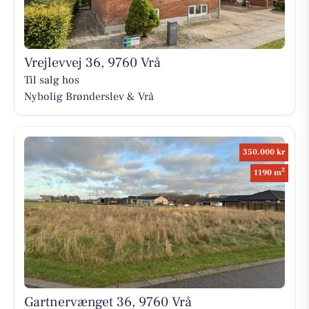
Vrejlevvej 36, 9760 Vrå
Til salg hos
Nybolig Brønderslev & Vrå
350.000 kr
2
1190 m
Gartnervænget 36, 9760 Vrå