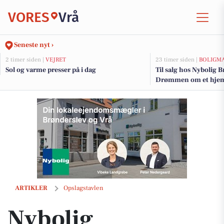
VORES
Vrå
Seneste nyt ›
2 timer siden |
VEJRET
23 timer siden |
BOLIGM
Sol og varme presser på i dag
Til salg hos Nybolig 
Drømmen om et hjem 
Nybolig Brønderslev & Vrå tilbyder gratis og uforpligtende salgsvurd
ARTIKLER
Opslagstavlen
Nybolig