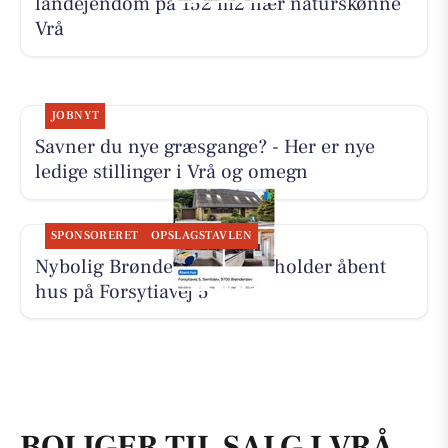
landejendom på 152 m2 nær naturskønne
Vrå
JOBNYT
Savner du nye græsgange? - Her er nye
ledige stillinger i Vrå og omegn
SPONSORERET
OPSLAGSTAVLEN
Nybolig Brønderslev & Vrå holder åbent
hus på Forsytiavej 5
BOLIGER TIL SALG I VRÅ