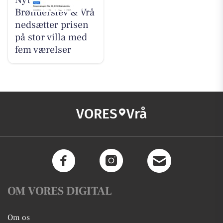
Nybolig
Brønderslev & Vrå
nedsætter prisen
på stor villa med
fem værelser
VORES
Vrå
OM VORES DIGITAL
Om os