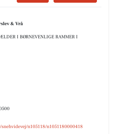
rslev & Vrå
KÆLDER I BØRNEVENLIGE RAMMER I
 0500
00/snehvidevej/n105118/n1051180000418