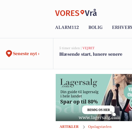
VORES
Vrå
ALARM112
BOLIG
ERHVER
5 timer siden |
VEJRET
Seneste nyt ›
Blæsende start, lunere senere
Nybolig Brønderslev & Vrå præsenterer
ARTIKLER
Opslagstavlen