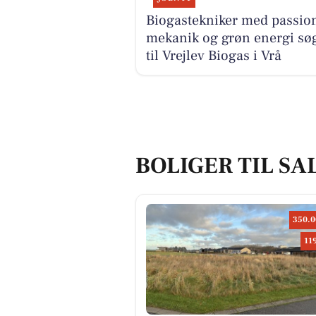
Biogastekniker med passion
mekanik og grøn energi sø
til Vrejlev Biogas i Vrå
BOLIGER TIL SAL
350.0
11