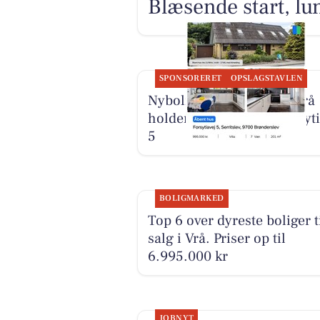
Blæsende start, lu
SPONSORERET
OPSLAGSTAVLEN
Nybolig Brønderslev & Vrå
holder åbent hus på Forsyti
5
BOLIGMARKED
Top 6 over dyreste boliger t
salg i Vrå. Priser op til
6.995.000 kr
JOBNYT