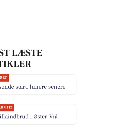
ST LÆSTE
TIKLER
JRET
ende start, lunere senere
ARM112
illaindbrud i Øster-Vrå