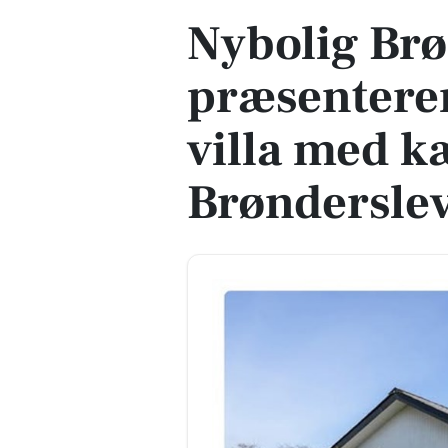
Nybolig Brø
præsenterer
villa med k
Brøndersle