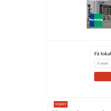
Få loka
Email
VEJRET