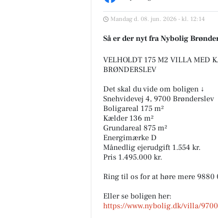
Mandag d. 08. jun. 2026 - kl. 12:14
Så er der nyt fra Nybolig Brønde
VELHOLDT 175 M2 VILLA MED 
BRØNDERSLEV
Det skal du vide om boligen ↓
Snehvidevej 4, 9700 Brønderslev
Boligareal 175 m²
Kælder 136 m²
Grundareal 875 m²
Energimærke D
Månedlig ejerudgift 1.554 kr.
Pris 1.495.000 kr.
Ring til os for at høre mere 9880
Eller se boligen her:
https://www.nybolig.dk/villa/97