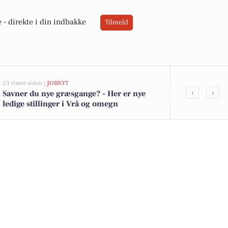
 -
direkte i din indbakke
Tilmeld
23 timer siden |
JOBNYT
05-08-2026 13:01
‹
›
Savner du nye græsgange? - Her er nye
Top 6 over dy
ledige stillinger i Vrå og omegn
Priser op til