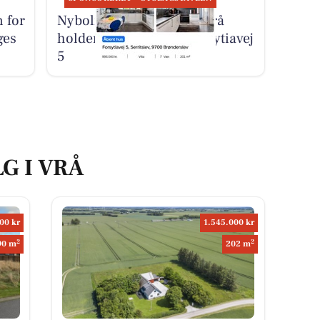
 for
Nybolig Brønderslev & Vrå
ges
holder åbent hus på Forsytiavej
5
G I VRÅ
00 kr
1.545.000 kr
2
2
90 m
202 m