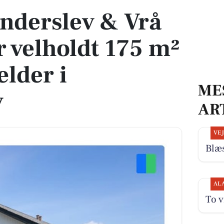
nderslev & Vrå
 velholdt 175 m²
ælder i
ME
v
AR
VE
Blæs
AL
To v