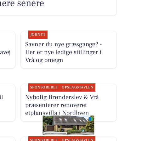
nere senere
JOBNYT
Savner du nye græsgange? -
avej
Her er nye ledige stillinger i
Vrå og omegn
SPONSORERET
OPSLAGSTAVLEN
il
Nybolig Brønderslev & Vrå
præsenterer renoveret
etplansvilla i Nordbyen
SPONSORERET
OPSLAGSTAVLEN