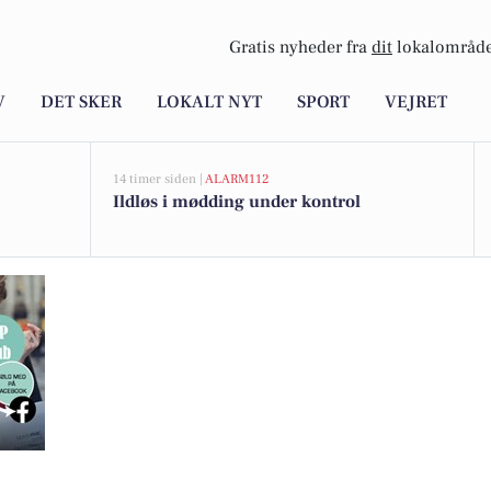
Gratis nyheder fra
dit
lokalområde
V
DET SKER
LOKALT NYT
SPORT
VEJRET
14 timer siden |
ALARM112
Ildløs i mødding under kontrol
 velholdt 175 m² villa med kælder i Brønderslev