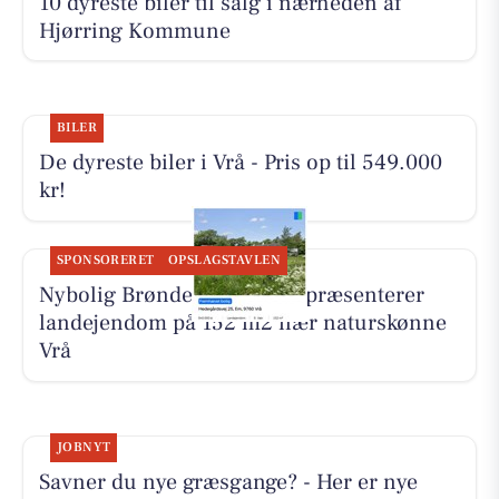
10 dyreste biler til salg i nærheden af
Hjørring Kommune
BILER
De dyreste biler i Vrå - Pris op til 549.000
kr!
SPONSORERET
OPSLAGSTAVLEN
Nybolig Brønderslev & Vrå præsenterer
landejendom på 152 m2 nær naturskønne
Vrå
JOBNYT
Savner du nye græsgange? - Her er nye