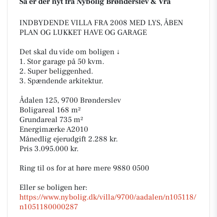
Så er der nyt fra Nybolig Brønderslev & Vrå
INDBYDENDE VILLA FRA 2008 MED LYS, ÅBEN
PLAN OG LUKKET HAVE OG GARAGE
Det skal du vide om boligen ↓
1. Stor garage på 50 kvm.
2. Super beliggenhed.
3. Spændende arkitektur.
Ådalen 125, 9700 Brønderslev
Boligareal 168 m²
Grundareal 735 m²
Energimærke A2010
Månedlig ejerudgift 2.288 kr.
Pris 3.095.000 kr.
Ring til os for at høre mere 9880 0500
Eller se boligen her:
https://www.nybolig.dk/villa/9700/aadalen/n105118/
n1051180000287