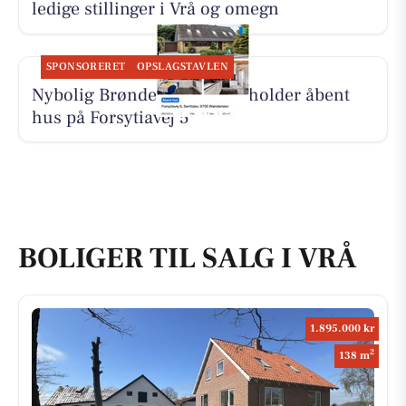
ledige stillinger i Vrå og omegn
SPONSORERET
OPSLAGSTAVLEN
Nybolig Brønderslev & Vrå holder åbent
hus på Forsytiavej 5
BOLIGER TIL SALG I VRÅ
1.895.000 kr
2
138 m