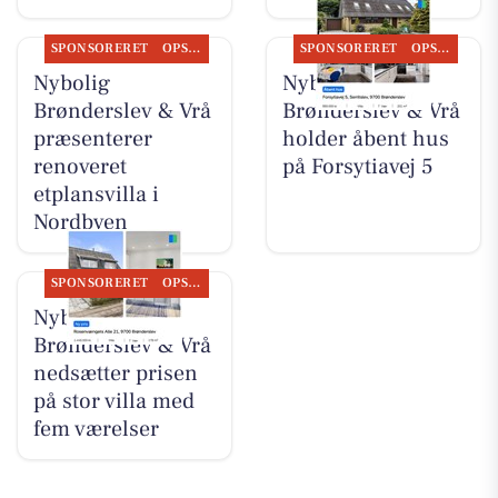
SPONSORERET
OPSLAGSTAVLEN
SPONSORERET
OPSLAGSTAVLEN
Nybolig
Nybolig
Brønderslev & Vrå
Brønderslev & Vrå
præsenterer
holder åbent hus
renoveret
på Forsytiavej 5
etplansvilla i
Nordbyen
SPONSORERET
OPSLAGSTAVLEN
Nybolig
Brønderslev & Vrå
nedsætter prisen
på stor villa med
fem værelser