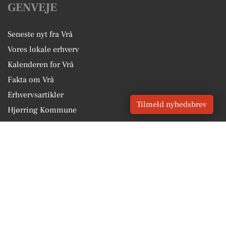
GENVEJE
Seneste nyt fra Vrå
Vores lokale erhverv
Kalenderen for Vrå
Fakta om Vrå
Erhvervsartikler
Tilmeld nyhedsbrev
Hjørring Kommune
Få en gratis salgsvurdering
Sponsoreret indhold
Vores Digital © 2026
Kontakt VORES Digital
CVR: 41179082