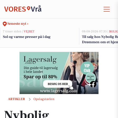
VORES
Vrå
Seneste nyt ›
7 timer siden |
VEJRET
08-08-2026 07:35 |
BOLI
Sol og varme presser på i dag
Til salg hos Nybolig 
Drømmen om et hjem 
Nybolig Brønderslev & Vrå præsenterer indbydende villa fra 2008 me
ARTIKLER
Opslagstavlen
Nybolig