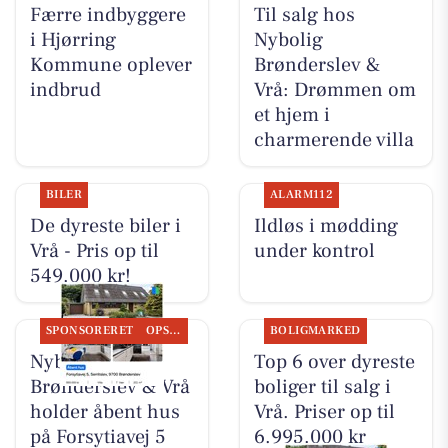
Færre indbyggere
Til salg hos
i Hjørring
Nybolig
Kommune oplever
Brønderslev &
indbrud
Vrå: Drømmen om
et hjem i
charmerende villa
BILER
ALARM112
De dyreste biler i
Ildløs i mødding
Vrå - Pris op til
under kontrol
549.000 kr!
SPONSORERET
OPSLAGSTAVLEN
BOLIGMARKED
Nybolig
Top 6 over dyreste
Brønderslev & Vrå
boliger til salg i
holder åbent hus
Vrå. Priser op til
på Forsytiavej 5
6.995.000 kr