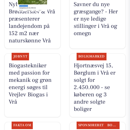
Nybolig
Savner du nye
Brønderslev & Vrå
græsgange? - Her
præsenterer
er nye ledige
landejendom på
stillinger i Vrå og
152 m2 nær
omegn
naturskønne Vrå
JOBNYT
BOLIGMARKED
Biogastekniker
Hjortnæsvej 15,
med passion for
Børglum i Vrå er
mekanik og grøn
solgt for
energi søges til
2.450.000 - se
Vrejlev Biogas i
køberen og 3
Vrå
andre solgte
boliger
FAKTA OM
SPONSORERET
BOLIGMARKED