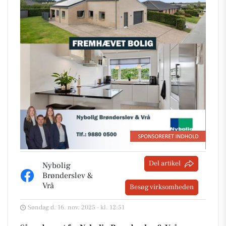
Del artikel
Nybolig
Brønderslev &
Vrå
Besøg virksomheden
Søndag d. 16. nov. 2025 - kl. 12:51