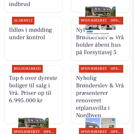
indbrud
ALARM112
SPONSORERET
OPSLAGSTAVLEN
Ildløs i mødding
Nybolig
under kontrol
Brønderslev & Vrå
holder åbent hus
på Forsytiavej 5
BOLIGMARKED
SPONSORERET
OPSLAGSTAVLEN
Top 6 over dyreste
Nybolig
boliger til salg i
Brønderslev & Vrå
Vrå. Priser op til
præsenterer
6.995.000 kr
renoveret
etplansvilla i
Nordbyen
SPONSORERET
OPSLAGSTAVLEN
SPONSORERET
OPSLAGSTAVLEN