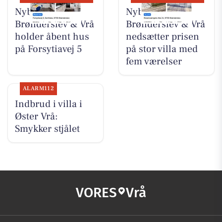
Nybolig
Nybolig
Brønderslev & Vrå
Brønderslev & Vrå
holder åbent hus
nedsætter prisen
på Forsytiavej 5
på stor villa med
fem værelser
ALARM112
Indbrud i villa i
Øster Vrå:
Smykker stjålet
VORES
Vrå