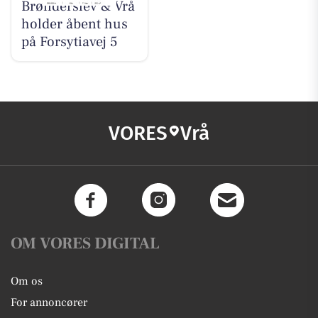
Brønderslev & Vrå
holder åbent hus
på Forsytiavej 5
VORES
Vrå
OM VORES DIGITAL
Om os
For annoncører