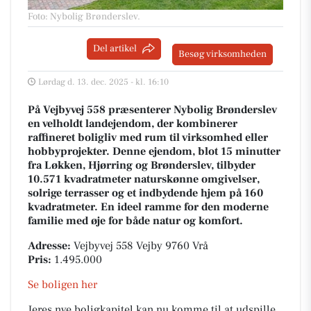
Foto: Nybolig Brønderslev
.
Del artikel
Besøg virksomheden
Lørdag d. 13. dec. 2025 - kl. 16:10
På Vejbyvej 558 præsenterer Nybolig Brønderslev
en velholdt landejendom, der kombinerer
raffineret boligliv med rum til virksomhed eller
hobbyprojekter. Denne ejendom, blot 15 minutter
fra Løkken, Hjørring og Brønderslev, tilbyder
10.571 kvadratmeter naturskønne omgivelser,
solrige terrasser og et indbydende hjem på 160
kvadratmeter. En ideel ramme for den moderne
familie med øje for både natur og komfort.
Adresse:
Vejbyvej 558 Vejby 9760 Vrå
Pris:
1.495.000
Se boligen her
Jeres nye boligkapitel kan nu komme til at udspille