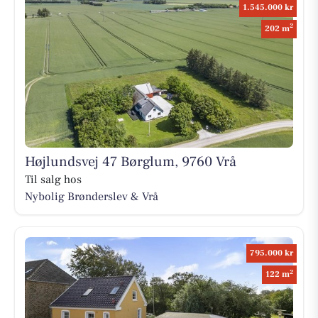
1.545.000 kr
2
202 m
Højlundsvej 47 Børglum, 9760 Vrå
Til salg hos
Nybolig Brønderslev & Vrå
795.000 kr
2
122 m