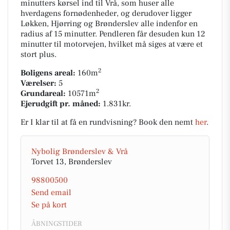
minutters kørsel ind til Vrå, som huser alle
hverdagens fornødenheder, og derudover ligger
Løkken, Hjørring og Brønderslev alle indenfor en
radius af 15 minutter. Pendleren får desuden kun 12
minutter til motorvejen, hvilket må siges at være et
stort plus.
2
Boligens areal:
160m
Værelser:
5
2
Grundareal:
10571m
Ejerudgift pr. måned:
1.831kr.
Er I klar til at få en rundvisning? Book den nemt
her
.
Nybolig Brønderslev & Vrå
Torvet 13, Brønderslev
98800500
Send email
Se på kort
ÅBNINGSTIDER