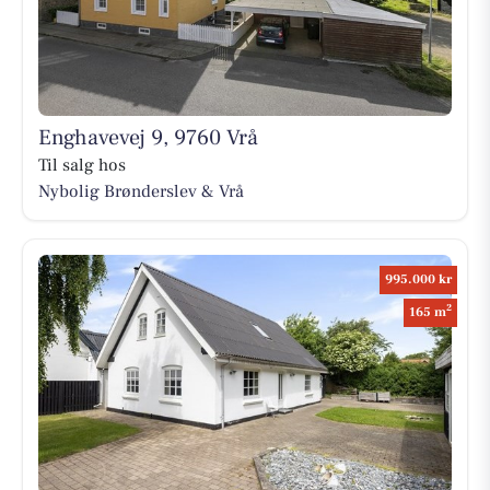
Enghavevej 9, 9760 Vrå
Til salg hos
Nybolig Brønderslev & Vrå
995.000 kr
2
165 m