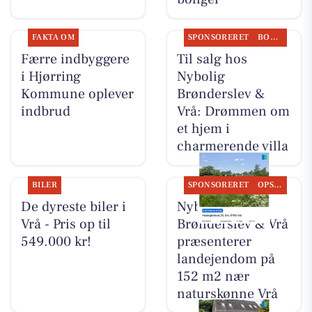
FAKTA OM
SPONSORERET
BOLIGMARKED
Færre indbyggere
Til salg hos
i Hjørring
Nybolig
Kommune oplever
Brønderslev &
indbrud
Vrå: Drømmen om
et hjem i
charmerende villa
BILER
SPONSORERET
OPSLAGSTAVLEN
De dyreste biler i
Nybolig
Vrå - Pris op til
Brønderslev & Vrå
549.000 kr!
præsenterer
landejendom på
152 m2 nær
naturskønne Vrå