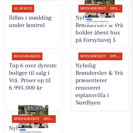
ALARM112
SPONSORERET
OPSLAGSTAVLEN
Ildløs i mødding
Nybolig
under kontrol
Brønderslev & Vrå
holder åbent hus
på Forsytiavej 5
BOLIGMARKED
SPONSORERET
OPSLAGSTAVLEN
Top 6 over dyreste
Nybolig
boliger til salg i
Brønderslev & Vrå
Vrå. Priser op til
præsenterer
6.995.000 kr
renoveret
etplansvilla i
Nordbyen
SPONSORERET
OPSLAGSTAVLEN
Nybolig