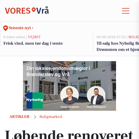
VORES
Vrå
Seneste nyt ›
8 timer siden |
VEJRET
08-08-2026 07:35 |
BOLI
Frisk vind, men tør dag i vente
Til salg hos Nybolig 
Drømmen om et hjem 
Løbende renoveret landejendom med smuk udsigt over marker
ARTIKLER
Boligmarked
Løbende renoveret