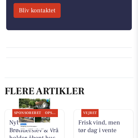
Bliv kontaktet
FLERE ARTIKLER
SPONSORERET
OPSLAGSTAVLEN
VEJRET
Nybolig
Frisk vind, men
Brønderslev & Vrå
tør dag i vente
holder åbent hus