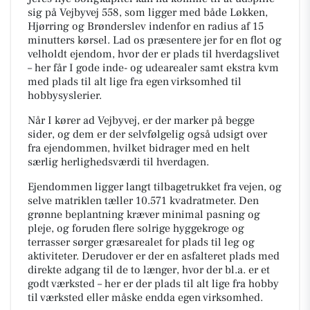
sig på Vejbyvej 558, som ligger med både Løkken,
Hjørring og Brønderslev indenfor en radius af 15
minutters kørsel. Lad os præsentere jer for en flot og
velholdt ejendom, hvor der er plads til hverdagslivet
– her får I gode inde- og udearealer samt ekstra kvm
med plads til alt lige fra egen virksomhed til
hobbysyslerier.
Når I kører ad Vejbyvej, er der marker på begge
sider, og dem er der selvfølgelig også udsigt over
fra ejendommen, hvilket bidrager med en helt
særlig herlighedsværdi til hverdagen.
Ejendommen ligger langt tilbagetrukket fra vejen, og
selve matriklen tæller 10.571 kvadratmeter. Den
grønne beplantning kræver minimal pasning og
pleje, og foruden flere solrige hyggekroge og
terrasser sørger græsarealet for plads til leg og
aktiviteter. Derudover er der en asfalteret plads med
direkte adgang til de to længer, hvor der bl.a. er et
godt værksted – her er der plads til alt lige fra hobby
til værksted eller måske endda egen virksomhed.