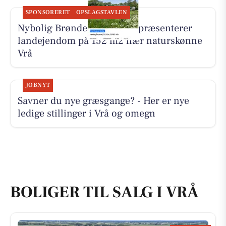
SPONSORERET
OPSLAGSTAVLEN
Nybolig Brønderslev & Vrå præsenterer
landejendom på 152 m2 nær naturskønne
Vrå
JOBNYT
Savner du nye græsgange? - Her er nye
ledige stillinger i Vrå og omegn
BOLIGER TIL SALG I VRÅ