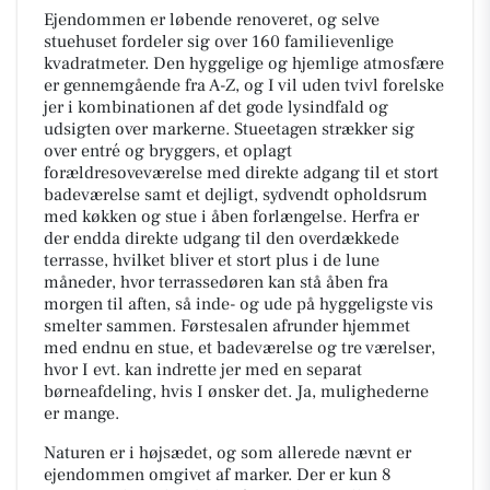
Ejendommen er løbende renoveret, og selve
stuehuset fordeler sig over 160 familievenlige
kvadratmeter. Den hyggelige og hjemlige atmosfære
er gennemgående fra A-Z, og I vil uden tvivl forelske
jer i kombinationen af det gode lysindfald og
udsigten over markerne. Stueetagen strækker sig
over entré og bryggers, et oplagt
forældresoveværelse med direkte adgang til et stort
badeværelse samt et dejligt, sydvendt opholdsrum
med køkken og stue i åben forlængelse. Herfra er
der endda direkte udgang til den overdækkede
terrasse, hvilket bliver et stort plus i de lune
måneder, hvor terrassedøren kan stå åben fra
morgen til aften, så inde- og ude på hyggeligste vis
smelter sammen. Førstesalen afrunder hjemmet
med endnu en stue, et badeværelse og tre værelser,
hvor I evt. kan indrette jer med en separat
børneafdeling, hvis I ønsker det. Ja, mulighederne
er mange.
Naturen er i højsædet, og som allerede nævnt er
ejendommen omgivet af marker. Der er kun 8