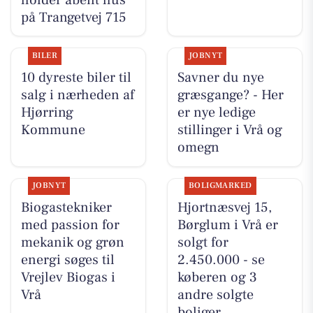
på Trangetvej 715
BILER
JOBNYT
10 dyreste biler til
Savner du nye
salg i nærheden af
græsgange? - Her
Hjørring
er nye ledige
Kommune
stillinger i Vrå og
omegn
JOBNYT
BOLIGMARKED
Biogastekniker
Hjortnæsvej 15,
med passion for
Børglum i Vrå er
mekanik og grøn
solgt for
energi søges til
2.450.000 - se
Vrejlev Biogas i
køberen og 3
Vrå
andre solgte
boliger